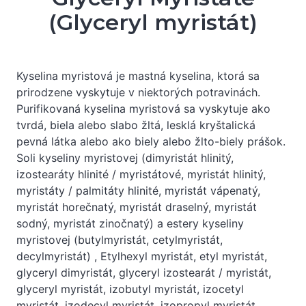
(Glyceryl myristát)
Kyselina myristová je mastná kyselina, ktorá sa
prirodzene vyskytuje v niektorých potravinách.
Purifikovaná kyselina myristová sa vyskytuje ako
tvrdá, biela alebo slabo žltá, lesklá kryštalická
pevná látka alebo ako biely alebo žlto-biely prášok.
Soli kyseliny myristovej (dimyristát hlinitý,
izostearáty hlinité / myristátové, myristát hlinitý,
myristáty / palmitáty hlinité, myristát vápenatý,
myristát horečnatý, myristát draselný, myristát
sodný, myristát zinočnatý) a estery kyseliny
myristovej (butylmyristát, cetylmyristát,
decylmyristát) , Etylhexyl myristát, etyl myristát,
glyceryl dimyristát, glyceryl izostearát / myristát,
glyceryl myristát, izobutyl myristát, izocetyl
myristát, izodecyl myristát, izopropyl myristát,