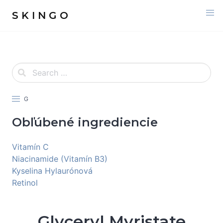
S K I N G O
G
Obľúbené ingrediencie
Vitamín C
Niacinamide (Vitamín B3)
Kyselina Hylaurónová
Retinol
Glyceryl Myristate