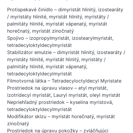
Protispekavé činidlo – dimyristát hlinitý, izostearáty
/ myristáty hlinité, myristát hlinitý, myristáty /
palmitáty hlinité, myristát vápenatý, myristát
horečnatý, myristát zinočnatý
Spojivo – izopropylmyristát, izostearylmyristát,
tetradecyloktyldecylmyristát
Stabilizátor emulzie – dimyristát hlinitý, izostearáty /
myristáty hlinité, myristát hlinitý, myristáty /
palmitáty hlinité, myristát vápenatý,
tetradecyloktyldecylmyristát
Filmotvorná látka – Tetradecyloctyldecyl Myristate
Prostriedok na úpravu vlasov – etyl myristát,
izotridecyl myristát, Lauryl myristát, oleyl myristát
Nepriehľadný prostriedok – kyselina myristová,
tetradecyloktyldecylmyristát
Modifikátor sklzu – myristát horečnatý, myristát
zinočnatý
Prostriedok na úpravu pokožky – zvláčňujúci