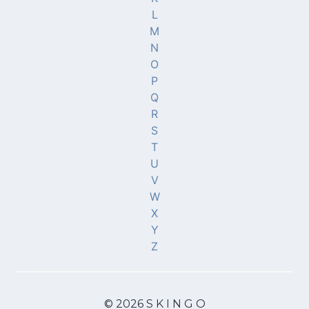
L
M
N
O
P
Q
R
S
T
U
V
W
X
Y
Z
© 2026 S K I N G O