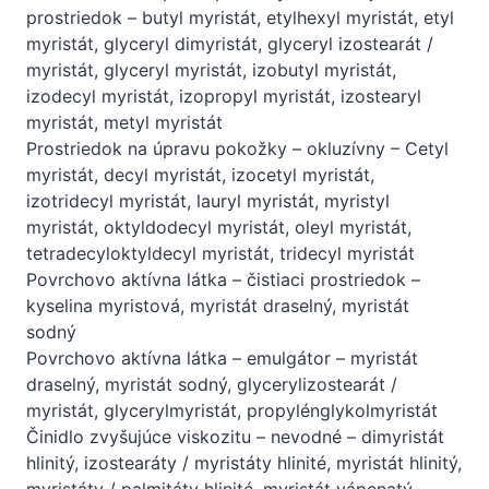
prostriedok – butyl myristát, etylhexyl myristát, etyl
myristát, glyceryl dimyristát, glyceryl izostearát /
myristát, glyceryl myristát, izobutyl myristát,
izodecyl myristát, izopropyl myristát, izostearyl
myristát, metyl myristát
Prostriedok na úpravu pokožky – okluzívny – Cetyl
myristát, decyl myristát, izocetyl myristát,
izotridecyl myristát, lauryl myristát, myristyl
myristát, oktyldodecyl myristát, oleyl myristát,
tetradecyloktyldecyl myristát, tridecyl myristát
Povrchovo aktívna látka – čistiaci prostriedok –
kyselina myristová, myristát draselný, myristát
sodný
Povrchovo aktívna látka – emulgátor – myristát
draselný, myristát sodný, glycerylizostearát /
myristát, glycerylmyristát, propylénglykolmyristát
Činidlo zvyšujúce viskozitu – nevodné – dimyristát
hlinitý, izostearáty / myristáty hlinité, myristát hlinitý,
myristáty / palmitáty hlinité, myristát vápenatý,