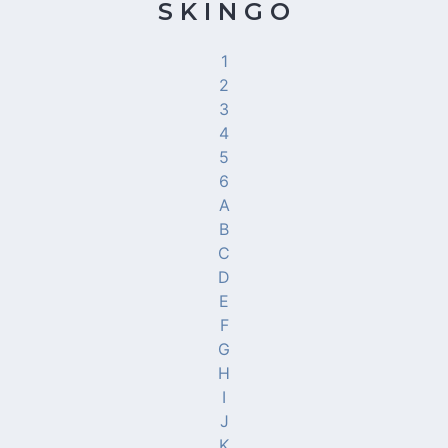
S K I N G O
1
2
3
4
5
6
A
B
C
D
E
F
G
H
I
J
K