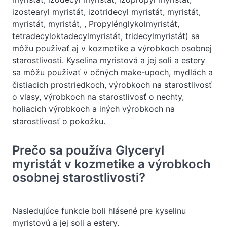
izostearyl myristát, izotridecyl myristát, myristát,
myristát, myristát, , Propylénglykolmyristát,
tetradecyloktadecylmyristát, tridecylmyristát) sa
môžu používať aj v kozmetike a výrobkoch osobnej
starostlivosti. Kyselina myristová a jej soli a estery
sa môžu používať v očných make-upoch, mydlách a
čistiacich prostriedkoch, výrobkoch na starostlivosť
o vlasy, výrobkoch na starostlivosť o nechty,
holiacich výrobkoch a iných výrobkoch na
starostlivosť o pokožku.
Prečo sa používa Glyceryl
myristát v kozmetike a výrobkoch
osobnej starostlivosti?
Nasledujúce funkcie boli hlásené pre kyselinu
myristovú a jej soli a estery.