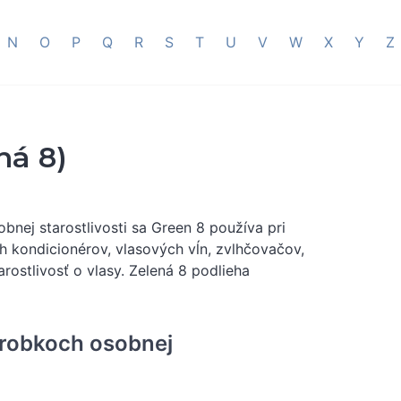
N
O
P
Q
R
S
T
U
V
W
X
Y
Z
ná 8)
bnej starostlivosti sa Green 8 používa pri
h kondicionérov, vlasových vĺn, zvlhčovačov,
rostlivosť o vlasy. Zelená 8 podlieha
ýrobkoch osobnej