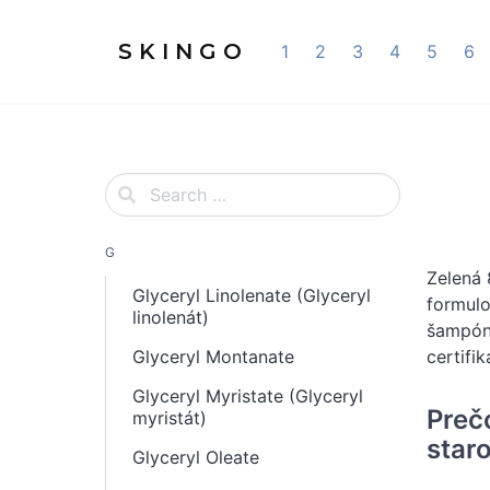
S K I N G O
1
2
3
4
5
6
G
Zelená 
Glyceryl Linolenate (Glyceryl
formulo
linolenát)
šampóno
Glyceryl Montanate
certifi
Glyceryl Myristate (Glyceryl
Preč
myristát)
staro
Glyceryl Oleate