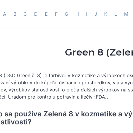
A
B
C
D
E
F
G
H
I
J
K
L
M
Green 8 (Zele
8 (D&C Green č. 8) je farbivo. V kozmetike a výrobkoch oso
vaní výrobkov do kúpeľa, čistiacich prostriedkov, vlasovýc
v, výrobkov starostlivosti o pleť a ďalších výrobkov na sta
kácii Úradom pre kontrolu potravín a liečiv (FDA).
o sa používa Zelená 8 v kozmetike a v
stlivosti?