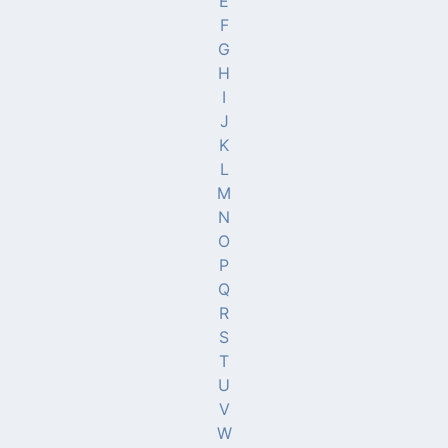
E
F
G
H
I
J
K
L
M
N
O
P
Q
R
S
T
U
V
W