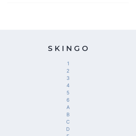
S K I N G O
1
2
3
4
5
6
A
B
C
D