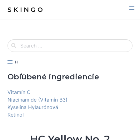
S K I N G O
H
Obľúbené ingrediencie
Vitamín C
Niacinamide (Vitamín B3)
Kyselina Hylaurónová
Retinol
HC Yellow No. 2