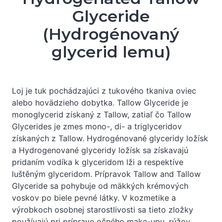
Glyceride
(Hydrogénovaný
glycerid lemu)
Loj je tuk pochádzajúci z tukového tkaniva oviec
alebo hovädzieho dobytka. Tallow Glyceride je
monoglycerid získaný z Tallow, zatiaľ čo Tallow
Glycerides je zmes mono-, di- a triglyceridov
získaných z Tallow. Hydrogénované glyceridy ložísk
a Hydrogenované glyceridy ložísk sa získavajú
pridaním vodíka k glyceridom lži a respektíve
luštěným glyceridom. Prípravok Tallow and Tallow
Glyceride sa pohybuje od mäkkých krémových
voskov po biele pevné látky. V kozmetike a
výrobkoch osobnej starostlivosti sa tieto zložky
používajú pri príprave očného make-upu, rúžov,