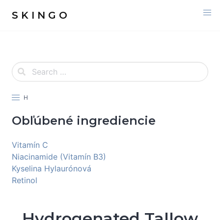
S K I N G O
H
Obľúbené ingrediencie
Vitamín C
Niacinamide (Vitamín B3)
Kyselina Hylaurónová
Retinol
Hydrogenated Tallow