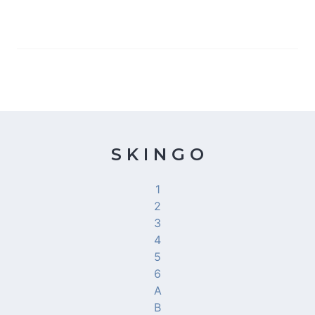
S K I N G O
1
2
3
4
5
6
A
B