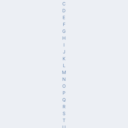
C
D
E
F
G
H
I
J
K
L
M
N
O
P
Q
R
S
T
U