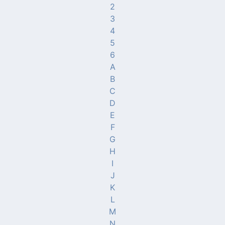
2
3
4
5
6
A
B
C
D
E
F
G
H
I
J
K
L
M
N