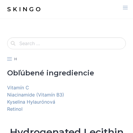
S K I N G O
H
Obľúbené ingrediencie
Vitamín C
Niacinamide (Vitamín B3)
Kyselina Hylaurónová
Retinol
Hydrogenated Lecithin