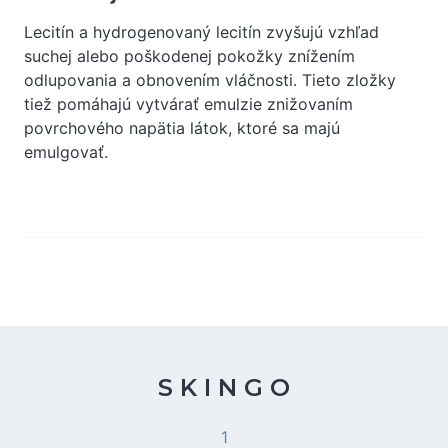
Lecitín a hydrogenovaný lecitín zvyšujú vzhľad
suchej alebo poškodenej pokožky znížením
odlupovania a obnovením vláčnosti. Tieto zložky
tiež pomáhajú vytvárať emulzie znižovaním
povrchového napätia látok, ktoré sa majú
emulgovať.
S K I N G O
1