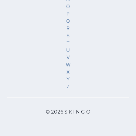
O
P
Q
R
S
T
U
V
W
X
Y
Z
© 2026 S K I N G O