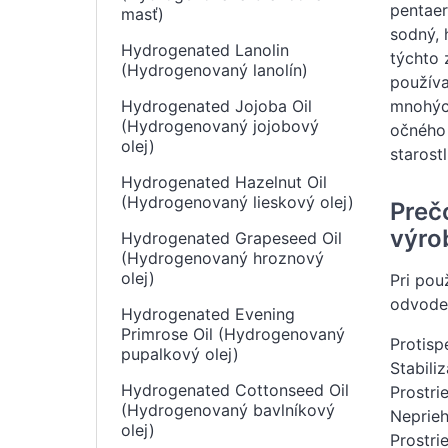
pentaery
masť)
sodný, 
Hydrogenated Lanolin
týchto 
(Hydrogenovaný lanolín)
používa
Hydrogenated Jojoba Oil
mnohých
(Hydrogenovaný jojobový
očného 
olej)
starostl
Hydrogenated Hazelnut Oil
(Hydrogenovaný lieskový olej)
Preč
výro
Hydrogenated Grapeseed Oil
(Hydrogenovaný hroznový
olej)
Pri pou
odvoden
Hydrogenated Evening
Primrose Oil (Hydrogenovaný
Protisp
pupalkový olej)
Stabili
Hydrogenated Cottonseed Oil
Prostri
(Hydrogenovaný bavlníkový
Neprieh
olej)
Prostri