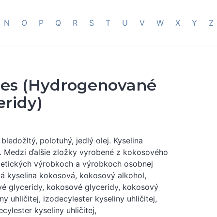
N
O
P
Q
R
S
T
U
V
W
X
Y
Z
des (Hydrogenované
eridy)
ledožltý, polotuhý, jedlý olej. Kyselina
. Medzi ďalšie zložky vyrobené z kokosového
zmetických výrobkoch a výrobkoch osobnej
ná kyselina kokosová, kokosový alkohol,
vé glyceridy, kokosové glyceridy, kokosový
ny uhličitej, izodecylester kyseliny uhličitej,
ecylester kyseliny uhličitej,