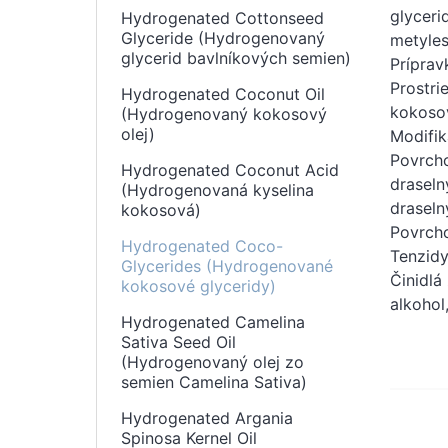
glyceri
Hydrogenated Cottonseed
Glyceride (Hydrogenovaný
metyles
glycerid bavlníkových semien)
Príprav
Prostri
Hydrogenated Coconut Oil
kokosov
(Hydrogenovaný kokosový
olej)
Modifik
Povrcho
Hydrogenated Coconut Acid
draseln
(Hydrogenovaná kyselina
draseln
kokosová)
Povrcho
Hydrogenated Coco-
Tenzidy
Glycerides (Hydrogenované
Činidlá
kokosové glyceridy)
alkohol
Hydrogenated Camelina
Sativa Seed Oil
(Hydrogenovaný olej zo
semien Camelina Sativa)
Hydrogenated Argania
Spinosa Kernel Oil