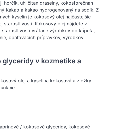
tej, horčík, uhličitan draselný, kokosforečnan
odný Kakao a kakao hydrogenovaný na sodík. Z
ých kyselín je kokosový olej najčastejšie
starostlivosti. Kokosový olej nájdete v
tarostlivosti vrátane výrobkov do kúpeľa,
nie, opaľovacích prípravkov, výrobkov
glyceridy v kozmetike a
okosový olej a kyselina kokosová a zložky
unkcie.
kaprínové / kokosové glyceridy, kokosové