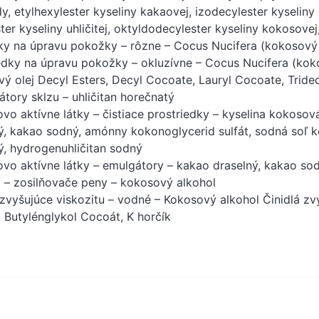
dy, etylhexylester kyseliny kakaovej, izodecylester kyseliny
ter kyseliny uhličitej, oktyldodecylester kyseliny kokosov
ky na úpravu pokožky – rôzne – Cocus Nucifera (kokosový o
edky na úpravu pokožky – okluzívne – Cocus Nucifera (kok
ý olej Decyl Esters, Decyl Cocoate, Lauryl Cocoate, Tride
átory sklzu – uhličitan horečnatý
vo aktívne látky – čistiace prostriedky – kyselina kokoso
ý, kakao sodný, amónny kokonoglycerid sulfát, sodná soľ k
ý, hydrogenuhličitan sodný
vo aktívne látky – emulgátory – kakao draselný, kakao so
 – zosilňovače peny – kokosový alkohol
 zvyšujúce viskozitu – vodné – Kokosový alkohol Činidlá z
, Butylénglykol Cocoát, K horčík