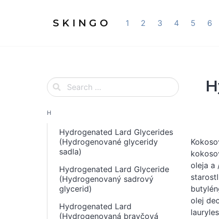
S K I N G O
1
2
3
4
5
6
H
H
Hydrogenated Lard Glycerides
(Hydrogenované glyceridy
Kokosov
sadla)
kokosov
oleja a
Hydrogenated Lard Glyceride
starost
(Hydrogenovaný sadrový
glycerid)
butylén
olej dec
Hydrogenated Lard
lauryles
(Hydrogenovaná bravčová