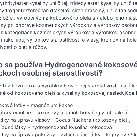
thritylester kyseliny uhličitej, tridecylester kyseliny uhliči
hydrogenfosforečnan draselný, síran draselný, uhličitan s
zložiek vyrobených z kokosového oleja a / alebo jeho mastn
ný pri príprave kozmetických výrobkov a výrobkov osobnej 
 kategóriách kozmetických výrobkov a výrobkov osobnej s
make-upu, výrobkov starostlivosti o vlasy, krémov na hole
ivosti o pleť a rúžov.
o sa používa Hydrogenované kokosové 
bkoch osobnej starostlivosti?
žití v kozmetike a výrobkoch osobnej starostlivosti majú k
é od kokosového oleja a kyseliny kokosovej nasledujúce f
ekavé látky – magnézium kakao
zátory emulzie – kokosový alkohol, butylénglykol-kakaát
edky na úpravu vlasov – Cocus Nucifera (kokosový olej),
ľadné látky – hydrogenovaná kyselina kokosová
edky na úpravu pokožky – zvláčňujúce látky – kaprylové / 