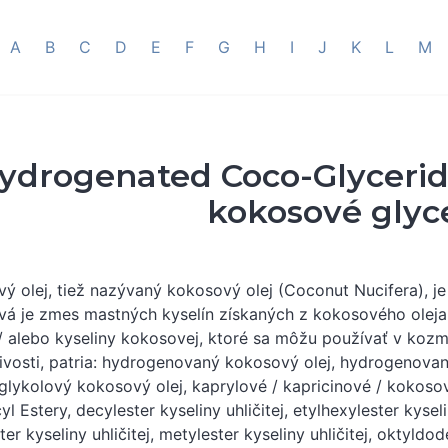
A
B
C
D
E
F
G
H
I
J
K
L
M
ydrogenated Coco-Glyceri
kokosové glyc
ý olej, tiež nazývaný kokosový olej (Coconut Nucifera), je b
á je zmes mastných kyselín získaných z kokosového oleja
 / alebo kyseliny kokosovej, ktoré sa môžu používať v ko
livosti, patria: hydrogenovaný kokosový olej, hydrogenova
glykolový kokosový olej, kaprylové / kapricinové / kokoso
yl Estery, decylester kyseliny uhličitej, etylhexylester kyseli
ter kyseliny uhličitej, metylester kyseliny uhličitej, oktyldod