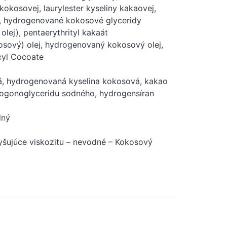
 kokosovej, laurylester kyseliny kakaovej,
ej, hydrogenované kokosové glyceridy
lej), pentaerythrityl kakaát
osový) olej, hydrogenovaný kokosový olej,
cyl Cocoate
vá, hydrogenovaná kyselina kokosová, kakao
ogonoglyceridu sodného, ​​hydrogensíran
dný
vyšujúce viskozitu – nevodné – Kokosový