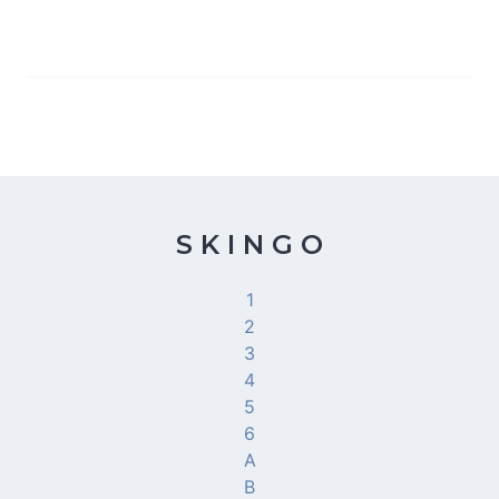
S K I N G O
1
2
3
4
5
6
A
B