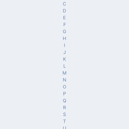
C
D
E
F
G
H
I
J
K
L
M
N
O
P
Q
R
S
T
U