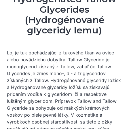
Glycerides
(Hydrogénované
glyceridy lemu)
Loj je tuk pochádzajúci z tukového tkaniva oviec
alebo hovädzieho dobytka. Tallow Glyceride je
monoglycerid získaný z Tallow, zatiaľ čo Tallow
Glycerides je zmes mono-, di- a triglyceridov
získaných z Tallow. Hydrogénované glyceridy ložísk
a Hydrogenované glyceridy ložísk sa získavajú
pridaním vodíka k glyceridom lži a respektíve
luštěným glyceridom. Prípravok Tallow and Tallow
Glyceride sa pohybuje od mäkkých krémových
voskov po biele pevné látky. V kozmetike a
výrobkoch osobnej starostlivosti sa tieto zložky
používajú pri príprave očného make-upu, rúžov,