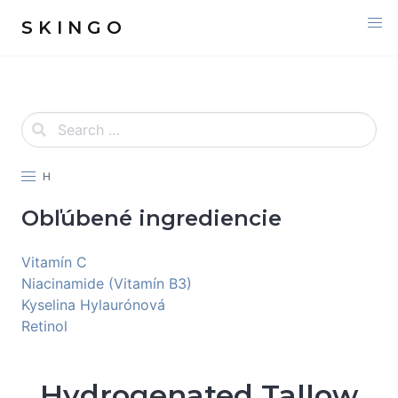
S K I N G O
H
Obľúbené ingrediencie
Vitamín C
Niacinamide (Vitamín B3)
Kyselina Hylaurónová
Retinol
Hydrogenated Tallow