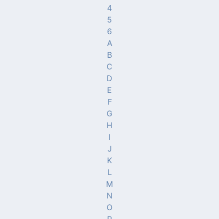
4
5
6
A
B
C
D
E
F
G
H
I
J
K
L
M
N
O
P