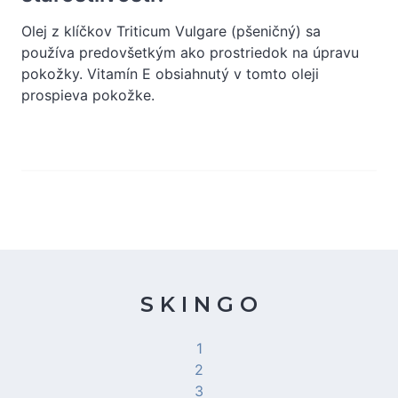
Olej z klíčkov Triticum Vulgare (pšeničný) sa
používa predovšetkým ako prostriedok na úpravu
pokožky. Vitamín E obsiahnutý v tomto oleji
prospieva pokožke.
S K I N G O
1
2
3