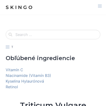
S K I N G O
T
Obľúbené ingrediencie
Vitamín C
Niacinamide (Vitamín B3)
Kyselina Hylaurónová
Retinol
Triticum Vulgare