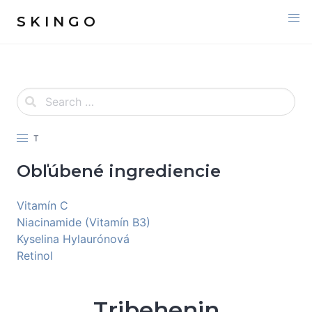
S K I N G O
T
Obľúbené ingrediencie
Vitamín C
Niacinamide (Vitamín B3)
Kyselina Hylaurónová
Retinol
Tribehenin