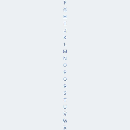
F
G
H
I
J
K
L
M
N
O
P
Q
R
S
T
U
V
W
X