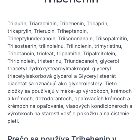
Trilaurin, Triarachidin, Tribehenin, Tricaprin,
trikaprylin, Trierucin, Triheptanoin,
Triheptylundecanoin, Triisononanoin, Triisopalmitin,
Triisostearin, trilinoleínu, Trilinolenin, trimyristinu,
Trioctanoin, trioleát, tripalmitin, Tripalmitolein,
Triricinolein, tristearinu, Triundecanoin, glycerol
triacetyl hydroxystearoylmakrogol, glyceryl
triacetylaskorbová glycerol a Glyceryl stearát
diacetát sa označujú ako glycerolestery. Tieto
zložky sa používajú v make-up výrobkoch, krémoch
a krémoch, dezodorantoch, opaľovacích krémoch a
krémoch na opaľovanie, vlasových kondicionéroch a
výrobkoch na starostlivosť o pokožku a na čistenie
pleti.
Prečo sa používa Tribehenin v