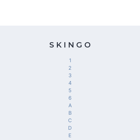
S K I N G O
1
2
3
4
5
6
A
B
C
D
E