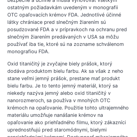
ostatným požiadavkám uvedeným v monografii
OTC opaľovacích krémov FDA. Jednotlivé účinné
látky chrániace pred slnečným žiarením sú
posudzované FDA a v prípravkoch na ochranu pred
slnečným žiarením predávaných v USA sa môžu
používať iba tie, ktoré sú na zozname schválenom
monografiou FDA.
Oxid titaničitý je zvyčajne biely prášok, ktorý
dodáva produktom bielu farbu. Ak sa však z neho
stane veľmi jemný prášok, prestane mať produkt
bielu farbu. Je to tento jemný materiál, ktorý sa
niekedy nazýva jemný alebo oxid titaničitý v
nanorozmeroch, sa používa v mnohých OTC
krémoch na opaľovanie. Použitie tohto ultrajemného
materiálu umožňuje nanášanie krémov na
opaľovanie ako priehľadného filmu, ktorý zákazníci
uprednostňujú pred staromódnymi, bielymi
nepriehľadnými krémami. Dostupnosť mikrojemného