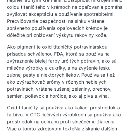
oxidu titaničitého v krémoch na opaľovanie pomáha
zvyšovať akceptáciu a používanie spotrebiteľmi.
Precvičovanie bezpečnosti na slnku vrátane
správneho používania opaľovacích krémov je
dôležité pri znižovaní výskytu rakoviny kože.
Ako pigment je oxid titaničitý potravinárskou
prísadou schválenou FDA, ktorá sa používa na
zvýraznenie bielej farby určitých potravín, ako sú
mliečne výrobky a cukríky, a na zvýšenie lesku
zubnej pasty a niektorých liekov. Používa sa tiež
ako zvýrazňovač arómy v rôznych nebielych
potravinách, vrátane sušenej zeleniny, orechov,
semien, polievok a horčice, ako aj piva a vína.
Oxid titaničitý sa používa ako kaliaci prostriedok a
farbivo. V OTC liečivých výrobkoch sa používa ako
prostriedok na ochranu proti slnečnému žiareniu.
Viac o tomto zdrojovom texteNa získanie ďalších