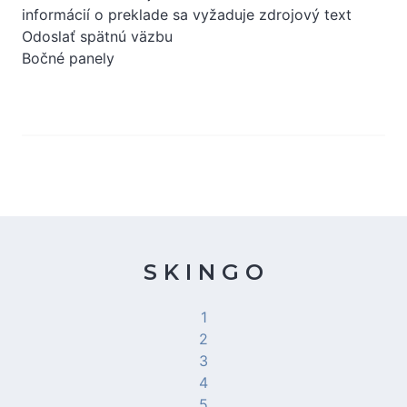
informácií o preklade sa vyžaduje zdrojový text
Odoslať spätnú väzbu
Bočné panely
S K I N G O
1
2
3
4
5