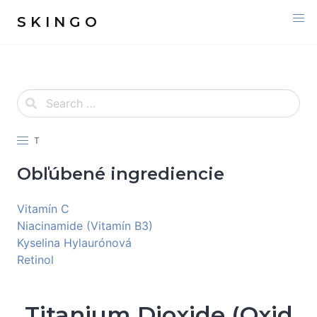
S K I N G O
T
Obľúbené ingrediencie
Vitamín C
Niacinamide (Vitamín B3)
Kyselina Hylaurónová
Retinol
Titanium Dioxide (Oxid