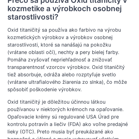
Prečo sa používa Oxid titaničitý v
kozmetike a výrobkoch osobnej
starostlivosti?
Oxid titaničitý sa používa ako farbivo na výrobu
kozmetických výrobkov a výrobkov osobnej
starostlivosti, ktoré sa nanášajú na pokožku
(vrátane oblasti očí), nechty a pery bielej farby.
Pomáha zvyšovať nepriehľadnosť a znižovať
transparentnosť vzorcov výrobkov. Oxid titaničitý
tiež absorbuje, odráža alebo rozptyľuje svetlo
(vrátane ultrafialového žiarenia zo slnka), čo môže
spôsobiť poškodenie výrobkov.
Oxid titaničitý je dôležitou účinnou látkou
používanou v niektorých krémoch na opaľovanie.
Opaľovacie krémy sú regulované USA Úrad pre
kontrolu potravín a liečiv (FDA) ako voľne predajné
lieky (OTC). Preto musia byť preukázané ako
bezpečné a účinné a musia vyhovovať všetkým