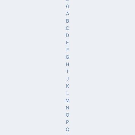
6
A
B
C
D
E
F
G
H
I
J
K
L
M
N
O
P
Q