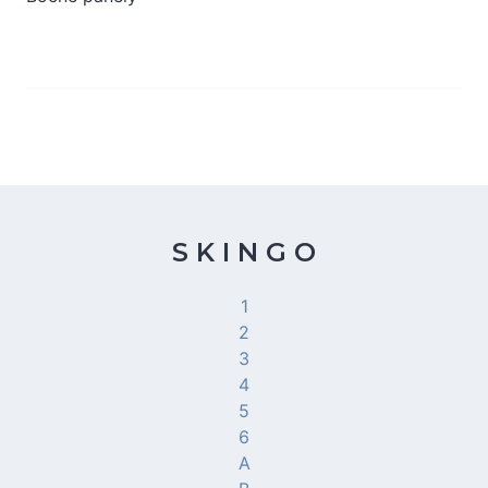
S K I N G O
1
2
3
4
5
6
A