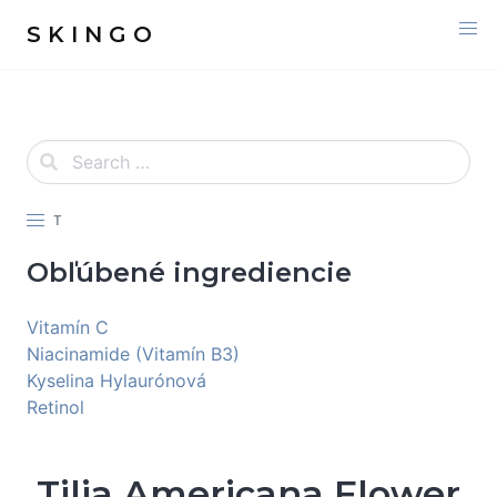
S K I N G O
T
Obľúbené ingrediencie
Vitamín C
Niacinamide (Vitamín B3)
Kyselina Hylaurónová
Retinol
Tilia Americana Flower