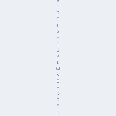
B
C
D
E
F
G
H
I
J
K
L
M
N
O
P
Q
R
S
T