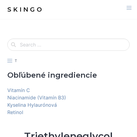
S K I N G O
T
Obľúbené ingrediencie
Vitamín C
Niacinamide (Vitamín B3)
Kyselina Hylaurónová
Retinol
Triethyleneglycol