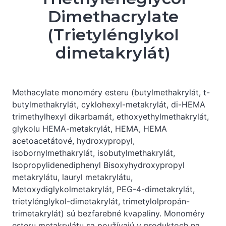
Dimethacrylate
(Trietylénglykol
dimetakrylát)
Methacylate monoméry esteru (butylmethakrylát, t-
butylmethakrylát, cyklohexyl-metakrylát, di-HEMA
trimethylhexyl dikarbamát, ethoxyethylmethakrylát,
glykolu HEMA-metakrylát, HEMA, HEMA
acetoacetátové, hydroxypropyl,
isobornylmethakrylát, isobutylmethakrylát,
Isopropylidenediphenyl Bisoxyhydroxypropyl
metakrylátu, lauryl metakrylátu,
Metoxydiglykolmetakrylát, PEG-4-dimetakrylát,
trietylénglykol-dimetakrylát, trimetylolpropán-
trimetakrylát) sú bezfarebné kvapaliny. Monoméry
esteru metakrylátu sa používajú v produktoch na