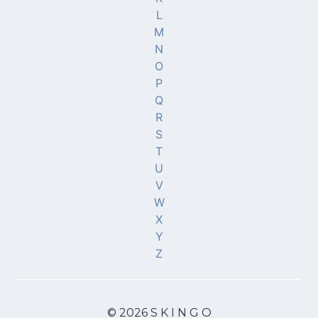
L
M
N
O
P
Q
R
S
T
U
V
W
X
Y
Z
© 2026 S K I N G O