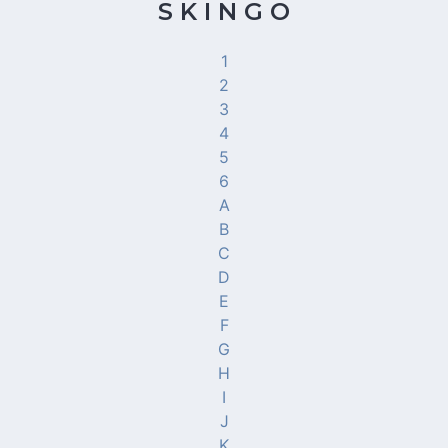
S K I N G O
1
2
3
4
5
6
A
B
C
D
E
F
G
H
I
J
K