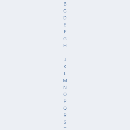
B
C
D
E
F
G
H
I
J
K
L
M
N
O
P
Q
R
S
T