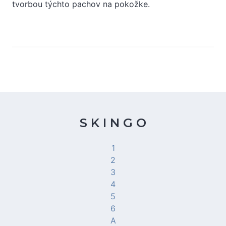
tvorbou týchto pachov na pokožke.
S K I N G O
1
2
3
4
5
6
A