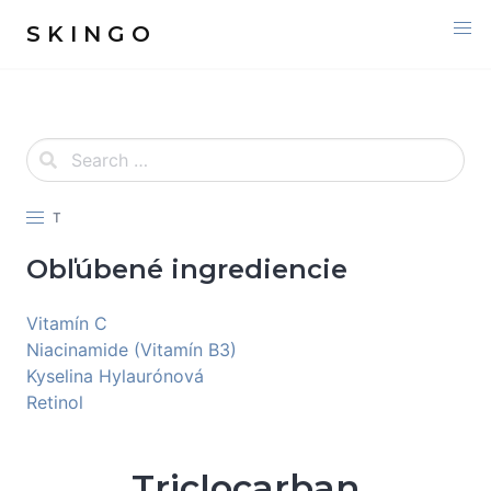
S K I N G O
T
Obľúbené ingrediencie
Vitamín C
Niacinamide (Vitamín B3)
Kyselina Hylaurónová
Retinol
Triclocarban