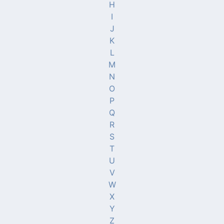
H
I
J
K
L
M
N
O
P
Q
R
S
T
U
V
W
X
Y
Z