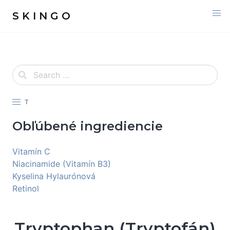
S K I N G O
T
Obľúbené ingrediencie
Vitamín C
Niacinamide (Vitamín B3)
Kyselina Hylaurónová
Retinol
Tryptophan (Tryptofán)