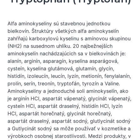
Alfa aminokyseliny sú stavebnou jednotkou
bielkovín. Štruktúry všetkých alfa aminokyselín
zahŕňajú karboxylovú kyselinu s amínovou skupinou
(NH2) na susednom uhlíku. 20 najbežnejších
aminokyselín nachádzajúcich sa v bielkovinách je:
alanín, arginín, asparagín, kyselina asparágová,
cysteín, kyselina glutámová, glutamín, glycín,
histidín, izoleucín, leucín, lyzín, metionín, fenylalanín,
prolín, serín, treonín, tryptofán, tyrozín a Valine.
Aminokyseliny a jednoduché soli aminokyselín, ako
je arginín HCl, aspartát vápenatý, glycinát vápenatý,
cysteín HCl, aspartát draselný, histidín HCl, lyzín
HCl, aspartát horečnatý, glycinát horečnatý,
aspartát draselný, aspartát sodný, glutlycinát sodný
a Gutlycinát sodný sa môže používať v kozmetike a
výrobkoch osobnej starostlivosti. Medzi produkty, v