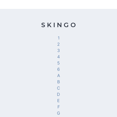
S K I N G O
1
2
3
4
5
6
A
B
C
D
E
F
G