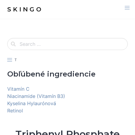
S K I N G O
T
Obľúbené ingrediencie
Vitamín C
Niacinamide (Vitamín B3)
Kyselina Hylaurónová
Retinol
Triphenyl Phosphate