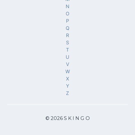
N
O
P
Q
R
S
T
U
V
W
X
Y
Z
© 2026 S K I N G O