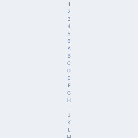
1
2
3
4
5
6
A
B
C
D
E
F
G
H
I
J
K
L
M