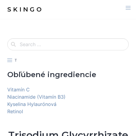
S K I N G O
T
Obľúbené ingrediencie
Vitamín C
Niacinamide (Vitamín B3)
Kyselina Hylaurónová
Retinol
Trisodium Glycyrrhizate