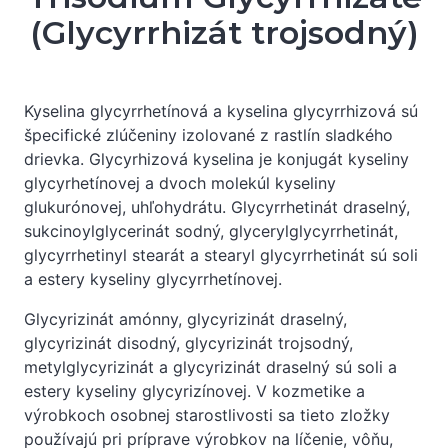
(Glycyrrhizát trojsodný)
Kyselina glycyrrhetínová a kyselina glycyrrhizová sú
špecifické zlúčeniny izolované z rastlín sladkého
drievka. Glycyrhizová kyselina je konjugát kyseliny
glycyrhetínovej a dvoch molekúl kyseliny
glukurónovej, uhľohydrátu. Glycyrrhetinát draselný,
sukcinoylglycerinát sodný, glycerylglycyrrhetinát,
glycyrrhetinyl stearát a stearyl glycyrrhetinát sú soli
a estery kyseliny glycyrrhetínovej.
Glycyrizinát amónny, glycyrizinát draselný,
glycyrizinát disodný, glycyrizinát trojsodný,
metylglycyrizinát a glycyrizinát draselný sú soli a
estery kyseliny glycyrizínovej. V kozmetike a
výrobkoch osobnej starostlivosti sa tieto zložky
používajú pri príprave výrobkov na líčenie, vôňu,