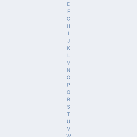
E
F
G
H
I
J
K
L
M
N
O
P
Q
R
S
T
U
V
W