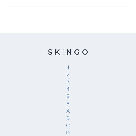
S K I N G O
1
2
3
4
5
6
A
B
C
D