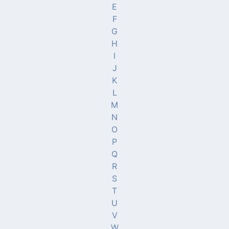
E
F
G
H
I
J
K
L
M
N
O
P
Q
R
S
T
U
V
W