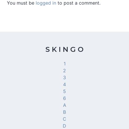
You must be
logged in
to post a comment.
S K I N G O
1
2
3
4
5
6
A
B
C
D