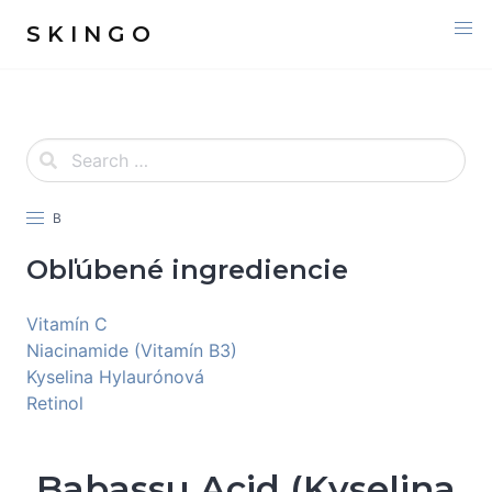
S K I N G O
B
Obľúbené ingrediencie
Vitamín C
Niacinamide (Vitamín B3)
Kyselina Hylaurónová
Retinol
Babassu Acid (Kyselina