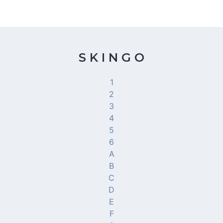
S K I N G O
1
2
3
4
5
6
A
B
C
D
E
F