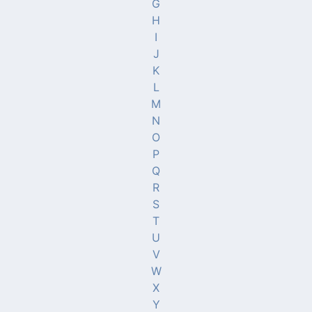
G
H
I
J
K
L
M
N
O
P
Q
R
S
T
U
V
W
X
Y