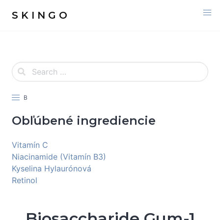
S K I N G O
B
Obľúbené ingrediencie
Vitamín C
Niacinamide (Vitamín B3)
Kyselina Hylaurónová
Retinol
Biosaccharide Gum-1