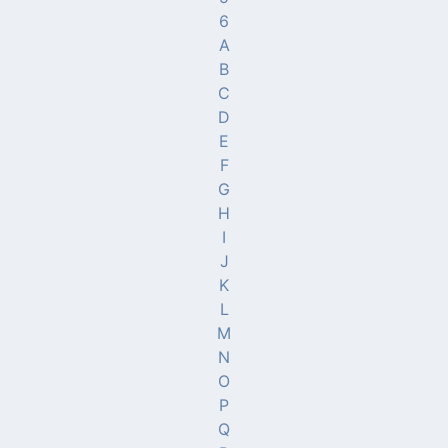
6
A
B
C
D
E
F
G
H
I
J
K
L
M
N
O
P
Q