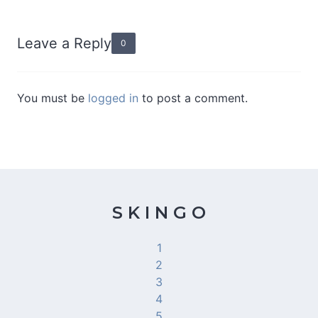
Leave a Reply
0
You must be
logged in
to post a comment.
S K I N G O
1
2
3
4
5