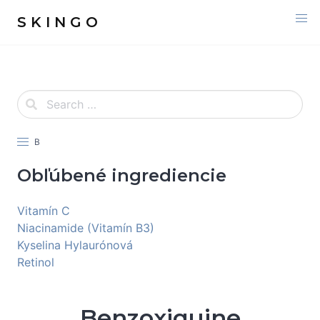
S K I N G O
B
Obľúbené ingrediencie
Vitamín C
Niacinamide (Vitamín B3)
Kyselina Hylaurónová
Retinol
Benzoxiquine