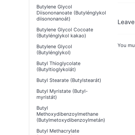
Butylene Glycol
Diisononanoate (Butylénglykol
diisononanoát)
Leave
Butylene Glycol Cocoate
(Butylénglykol kakao)
You mu
Butylene Glycol
(Butylénglykol)
Butyl Thioglycolate
(Butyltioglykolát)
Butyl Stearate (Butylstearát)
Butyl Myristate (Butyl-
myristát)
Butyl
Methoxydibenzoylmethane
(Butylmetoxydibenzoylmetán)
Butyl Methacrylate