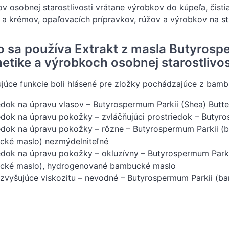
v osobnej starostlivosti vrátane výrobkov do kúpeľa, čist
a krémov, opaľovacích prípravkov, rúžov a výrobkov na sta
o sa používa Extrakt z masla Butyros
etike a výrobkoch osobnej starostlivos
júce funkcie boli hlásené pre zložky pochádzajúce z bamb
edok na úpravu vlasov – Butyrospermum Parkii (Shea) Butte
edok na úpravu pokožky – zvláčňujúci prostriedok – Butyro
edok na úpravu pokožky – rôzne – Butyrospermum Parkii (
cké maslo) nezmýdelniteľné
edok na úpravu pokožky – okluzívny – Butyrospermum Park
cké maslo), hydrogenované bambucké maslo
 zvyšujúce viskozitu – nevodné – Butyrospermum Parkii 