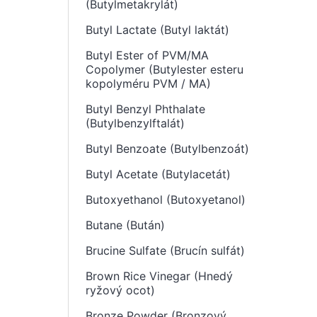
(Butylmetakrylát)
Butyl Lactate (Butyl laktát)
Butyl Ester of PVM/MA
Copolymer (Butylester esteru
kopolyméru PVM / MA)
Butyl Benzyl Phthalate
(Butylbenzylftalát)
Butyl Benzoate (Butylbenzoát)
Butyl Acetate (Butylacetát)
Butoxyethanol (Butoxyetanol)
Butane (Bután)
Brucine Sulfate (Brucín sulfát)
Brown Rice Vinegar (Hnedý
ryžový ocot)
Bronze Powder (Bronzový