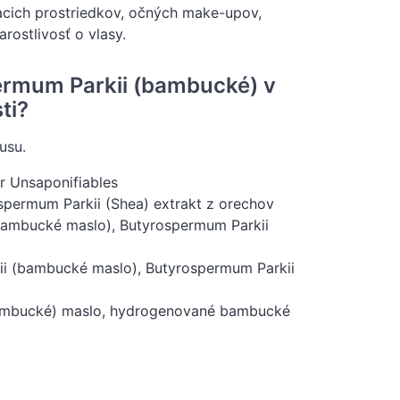
iacich prostriedkov, očných make-upov,
rostlivosť o vlasy.
permum Parkii (bambucké) v
ti?
usu.
r Unsaponifiables
spermum Parkii (Shea) extrakt z orechov
bambucké maslo), Butyrospermum Parkii
ii (bambucké maslo), Butyrospermum Parkii
(bambucké) maslo, hydrogenované bambucké