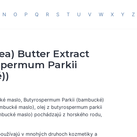
N
O
P
Q
R
S
T
U
V
W
X
Y
Z
a) Butter Extract
ospermum Parkii
))
ké maslo, Butyrospermum Parkii (bambucké)
mbucké maslo), olej z butyrospermum parkii
mbucké maslo) pochádzajú z horského rodu,
používajú v mnohých druhoch kozmetiky a