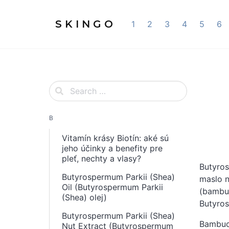
S K I N G O
1
2
3
4
5
6
B
Vitamín krásy Biotín: aké sú
jeho účinky a benefity pre
pleť, nechty a vlasy?
Butyro
Butyrospermum Parkii (Shea)
maslo n
Oil (Butyrospermum Parkii
(bambuc
(Shea) olej)
Butyros
Butyrospermum Parkii (Shea)
Bambuck
Nut Extract (Butyrospermum