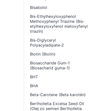
Bisabolol
Bis-Ethylhexyloxyphenol
Methoxyphenyl Triazine (Bis-
etylhexyloxyfenol metoxyfenyl
triazín)
Bis-Diglyceryl
Polyacyladipate-2
Biotin (Biotín)
Biosaccharide Gum-1
(Biosacharid guma-1)
BHT
BHA
Beta-Carotene (Beta karotén)
Bertholletia Excelsa Seed Oil
(Olej zo semien Bertholletia