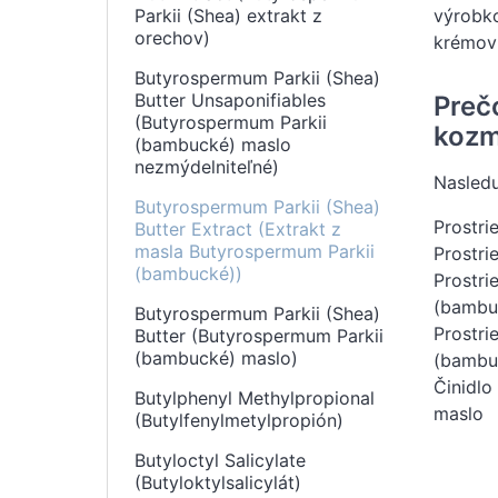
Parkii (Shea) extrakt z
výrobko
orechov)
krémov 
Butyrospermum Parkii (Shea)
Butter Unsaponifiables
Preč
(Butyrospermum Parkii
kozm
(bambucké) maslo
nezmýdelniteľné)
Nasledu
Butyrospermum Parkii (Shea)
Prostri
Butter Extract (Extrakt z
masla Butyrospermum Parkii
Prostri
(bambucké))
Prostri
(bambu
Butyrospermum Parkii (Shea)
Prostri
Butter (Butyrospermum Parkii
(bambucké) maslo)
(bambu
Činidlo
Butylphenyl Methylpropional
maslo
(Butylfenylmetylpropión)
Butyloctyl Salicylate
(Butyloktylsalicylát)