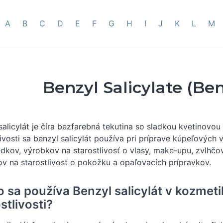
A
B
C
D
E
F
G
H
I
J
K
L
M
Benzyl Salicylate (Ben
salicylát je číra bezfarebná tekutina so sladkou kvetinov
livosti sa benzyl salicylát používa pri príprave kúpeľových 
edkov, výrobkov na starostlivosť o vlasy, make-upu, zvlhč
v na starostlivosť o pokožku a opaľovacích prípravkov.
o sa používa Benzyl salicylát v kozmet
stlivosti?