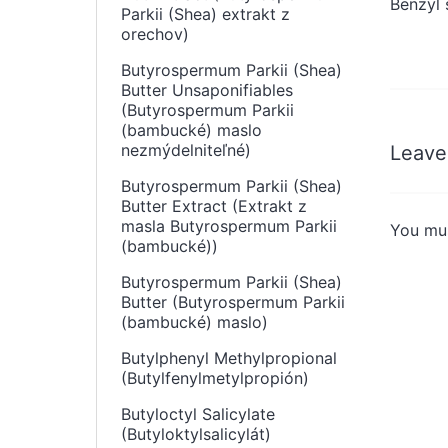
Benzyl 
Parkii (Shea) extrakt z
orechov)
Butyrospermum Parkii (Shea)
Butter Unsaponifiables
(Butyrospermum Parkii
(bambucké) maslo
nezmýdelniteľné)
Leave
Butyrospermum Parkii (Shea)
Butter Extract (Extrakt z
masla Butyrospermum Parkii
You mu
(bambucké))
Butyrospermum Parkii (Shea)
Butter (Butyrospermum Parkii
(bambucké) maslo)
Butylphenyl Methylpropional
(Butylfenylmetylpropión)
Butyloctyl Salicylate
(Butyloktylsalicylát)