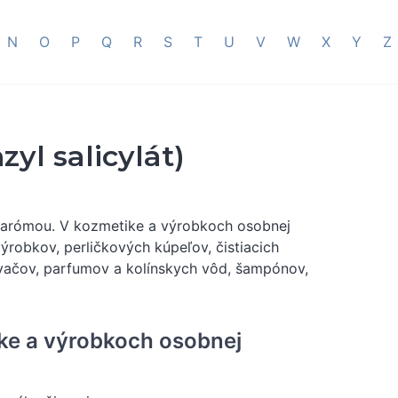
N
O
P
Q
R
S
T
U
V
W
X
Y
Z
zyl salicylát)
ou arómou. V kozmetike a výrobkoch osobnej
výrobkov, perličkových kúpeľov, čistiacich
ovačov, parfumov a kolínskych vôd, šampónov,
ike a výrobkoch osobnej