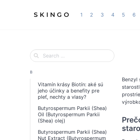
S K I N G O
1
2
3
4
5
6
B
Benzyl 
Vitamín krásy Biotín: aké sú
starost
jeho účinky a benefity pre
prostri
pleť, nechty a vlasy?
výrobko
Butyrospermum Parkii (Shea)
Oil (Butyrospermum Parkii
Preč
(Shea) olej)
staro
Butyrospermum Parkii (Shea)
Nut Extract (Butyrospermum