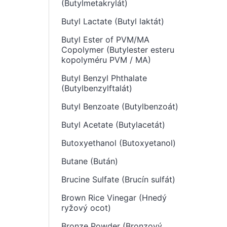
(Butylmetakrylát)
Butyl Lactate (Butyl laktát)
Butyl Ester of PVM/MA
Copolymer (Butylester esteru
kopolyméru PVM / MA)
Butyl Benzyl Phthalate
(Butylbenzylftalát)
Butyl Benzoate (Butylbenzoát)
Butyl Acetate (Butylacetát)
Butoxyethanol (Butoxyetanol)
Butane (Bután)
Brucine Sulfate (Brucín sulfát)
Brown Rice Vinegar (Hnedý
ryžový ocot)
Bronze Powder (Bronzový