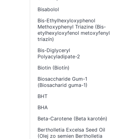
Bisabolol
Bis-Ethylhexyloxyphenol
Methoxyphenyl Triazine (Bis-
etylhexyloxyfenol metoxyfenyl
triazín)
Bis-Diglyceryl
Polyacyladipate-2
Biotin (Biotín)
Biosaccharide Gum-1
(Biosacharid guma-1)
BHT
BHA
Beta-Carotene (Beta karotén)
Bertholletia Excelsa Seed Oil
(Olej zo semien Bertholletia