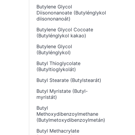
Butylene Glycol
Diisononanoate (Butylénglykol
diisononanoát)
Butylene Glycol Cocoate
(Butylénglykol kakao)
Butylene Glycol
(Butylénglykol)
Butyl Thioglycolate
(Butyltioglykolát)
Butyl Stearate (Butylstearát)
Butyl Myristate (Butyl-
myristát)
Butyl
Methoxydibenzoylmethane
(Butylmetoxydibenzoylmetán)
Butyl Methacrylate