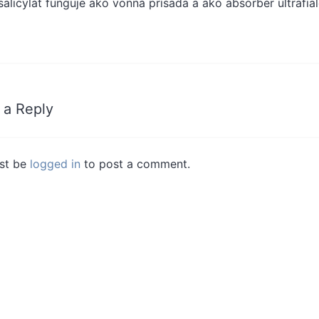
salicylát funguje ako vonná prísada a ako absorbér ultrafia
 a Reply
st be
logged in
to post a comment.