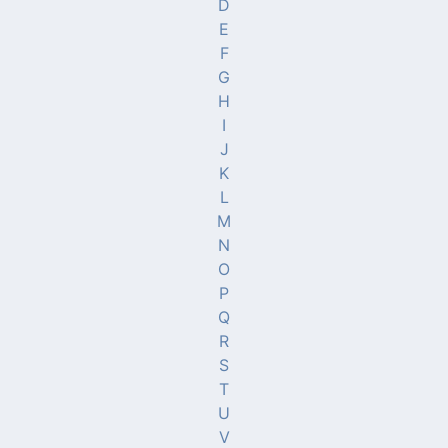
D
E
F
G
H
I
J
K
L
M
N
O
P
Q
R
S
T
U
V