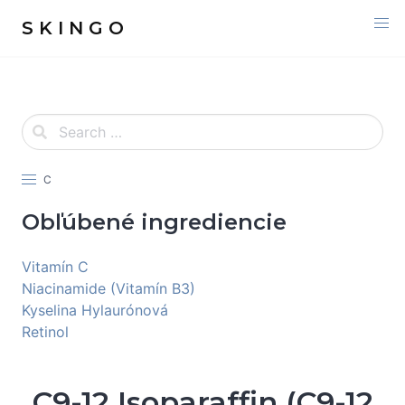
S K I N G O
C
Obľúbené ingrediencie
Vitamín C
Niacinamide (Vitamín B3)
Kyselina Hylaurónová
Retinol
C9-12 Isoparaffin (C9-12