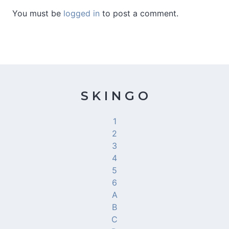
You must be
logged in
to post a comment.
S K I N G O
1
2
3
4
5
6
A
B
C