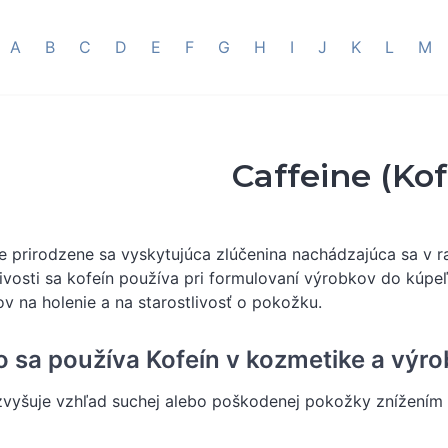
A
B
C
D
E
F
G
H
I
J
K
L
M
Caffeine (Kof
je prirodzene sa vyskytujúca zlúčenina nachádzajúca sa v 
livosti sa kofeín používa pri formulovaní výrobkov do kúpeľ
v na holenie a na starostlivosť o pokožku.
o sa používa Kofeín v kozmetike a výro
zvyšuje vzhľad suchej alebo poškodenej pokožky znížením 