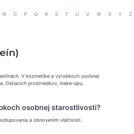
N
O
P
Q
R
S
T
U
V
W
X
Y
Z
eín)
rastlinách. V kozmetike a výrobkoch osobnej
a, čistiacich prostriedkov, make-upu,
bkoch osobnej starostlivosti?
odlupovania a obnovením vláčnosti.