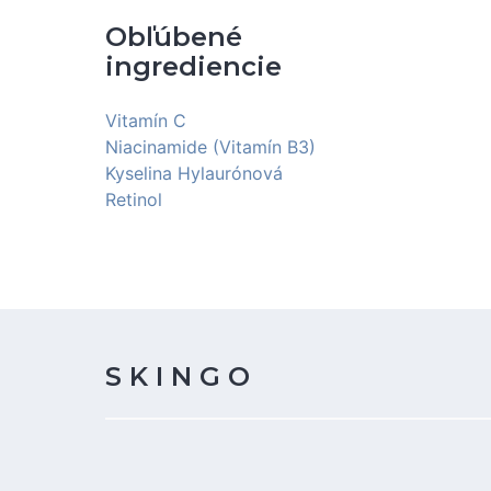
Obľúbené
ingrediencie
Vitamín C
Niacinamide (Vitamín B3)
Kyselina Hylaurónová
Retinol
S K I N G O