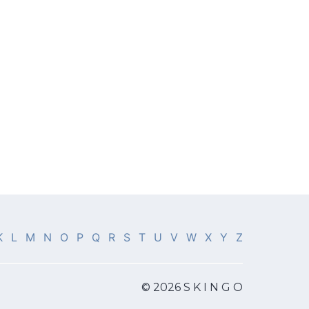
K
L
M
N
O
P
Q
R
S
T
U
V
W
X
Y
Z
© 2026 S K I N G O