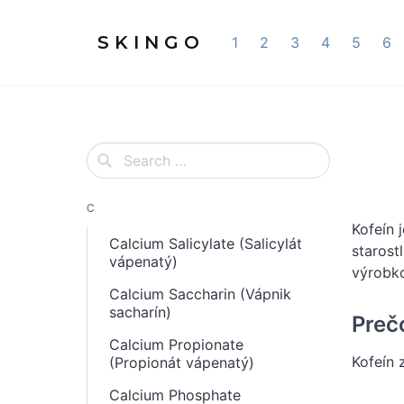
S K I N G O
1
2
3
4
5
6
C
Kofeín 
Calcium Salicylate (Salicylát
starost
vápenatý)
výrobko
Calcium Saccharin (Vápnik
sacharín)
Preč
Calcium Propionate
Kofeín 
(Propionát vápenatý)
Calcium Phosphate