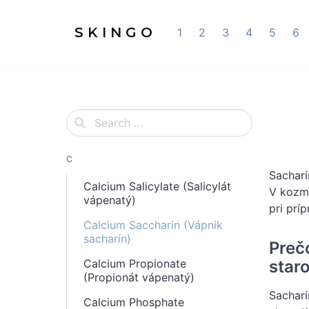
S K I N G O
1
2
3
4
5
6
C
Sacharí
Calcium Salicylate (Salicylát
V kozme
vápenatý)
pri prí
Calcium Saccharin (Vápnik
sacharín)
Preč
staro
Calcium Propionate
(Propionát vápenatý)
Sacharí
Calcium Phosphate