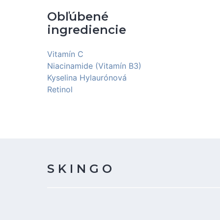
Obľúbené
ingrediencie
Vitamín C
Niacinamide (Vitamín B3)
Kyselina Hylaurónová
Retinol
S K I N G O