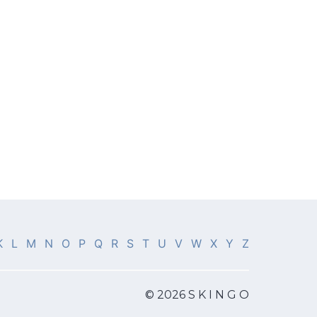
K
L
M
N
O
P
Q
R
S
T
U
V
W
X
Y
Z
© 2026 S K I N G O