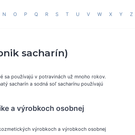
N
O
P
Q
R
S
T
U
V
W
X
Y
Z
pnik sacharín)
oré sa používajú v potravinách už mnoho rokov.
atý sacharín a sodná soľ sacharínu používajú
ike a výrobkoch osobnej
v kozmetických výrobkoch a výrobkoch osobnej