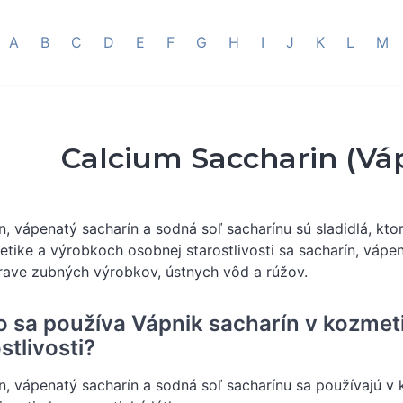
A
B
C
D
E
F
G
H
I
J
K
L
M
Calcium Saccharin (Vá
n, vápenatý sacharín a sodná soľ sacharínu sú sladidlá, kt
tike a výrobkoch osobnej starostlivosti sa sacharín, vápen
prave zubných výrobkov, ústnych vôd a rúžov.
o sa používa Vápnik sacharín v kozmet
stlivosti?
n, vápenatý sacharín a sodná soľ sacharínu sa používajú 