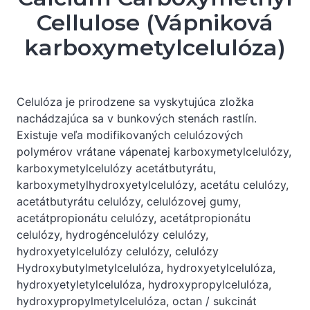
Cellulose (Vápniková
karboxymetylcelulóza)
Celulóza je prirodzene sa vyskytujúca zložka
nachádzajúca sa v bunkových stenách rastlín.
Existuje veľa modifikovaných celulózových
polymérov vrátane vápenatej karboxymetylcelulózy,
karboxymetylcelulózy acetátbutyrátu,
karboxymetylhydroxyetylcelulózy, acetátu celulózy,
acetátbutyrátu celulózy, celulózovej gumy,
acetátpropionátu celulózy, acetátpropionátu
celulózy, hydrogéncelulózy celulózy,
hydroxyetylcelulózy celulózy, celulózy
Hydroxybutylmetylcelulóza, hydroxyetylcelulóza,
hydroxyetyletylcelulóza, hydroxypropylcelulóza,
hydroxypropylmetylcelulóza, octan / sukcinát