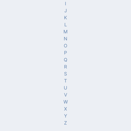
I
J
K
L
M
N
O
P
Q
R
S
T
U
V
W
X
Y
Z