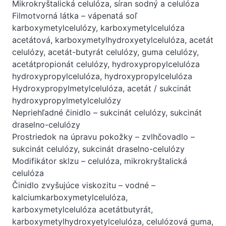
Mikrokryštalická celulóza, síran sodný a celulóza
Filmotvorná látka – vápenatá soľ
karboxymetylcelulózy, karboxymetylcelulóza
acetátová, karboxymetylhydroxyetylcelulóza, acetát
celulózy, acetát-butyrát celulózy, guma celulózy,
acetátpropionát celulózy, hydroxypropylcelulóza
hydroxypropylcelulóza, hydroxypropylcelulóza
Hydroxypropylmetylcelulóza, acetát / sukcinát
hydroxypropylmetylcelulózy
Nepriehľadné činidlo – sukcinát celulózy, sukcinát
draselno-celulózy
Prostriedok na úpravu pokožky – zvlhčovadlo –
sukcinát celulózy, sukcinát draselno-celulózy
Modifikátor sklzu – celulóza, mikrokryštalická
celulóza
Činidlo zvyšujúce viskozitu – vodné –
kalciumkarboxymetylcelulóza,
karboxymetylcelulóza acetátbutyrát,
karboxymetylhydroxyetylcelulóza, celulózová guma,