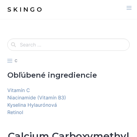
S K I N G O
C
Obľúbené ingrediencie
Vitamín C
Niacinamide (Vitamín B3)
Kyselina Hylaurónová
Retinol
Calcium Carboxymethyl