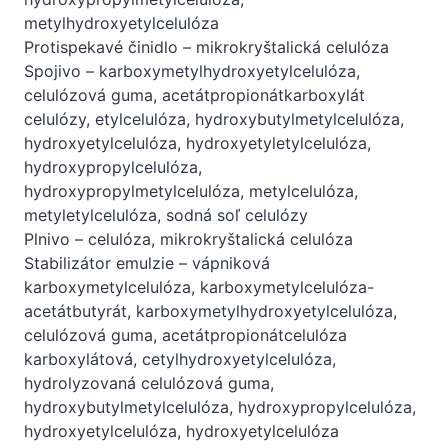
metylhydroxyetylcelulóza
Protispekavé činidlo – mikrokryštalická celulóza
Spojivo – karboxymetylhydroxyetylcelulóza,
celulózová guma, acetátpropionátkarboxylát
celulózy, etylcelulóza, hydroxybutylmetylcelulóza,
hydroxyetylcelulóza, hydroxyetyletylcelulóza,
hydroxypropylcelulóza,
hydroxypropylmetylcelulóza, metylcelulóza,
metyletylcelulóza, sodná soľ celulózy
Plnivo – celulóza, mikrokryštalická celulóza
Stabilizátor emulzie – vápniková
karboxymetylcelulóza, karboxymetylcelulóza-
acetátbutyrát, karboxymetylhydroxyetylcelulóza,
celulózová guma, acetátpropionátcelulóza
karboxylátová, cetylhydroxyetylcelulóza,
hydrolyzovaná celulózová guma,
hydroxybutylmetylcelulóza, hydroxypropylcelulóza,
hydroxyetylcelulóza, hydroxyetylcelulóza