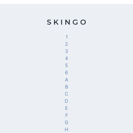
S K I N G O
1
2
3
4
5
6
A
B
C
D
E
F
G
H