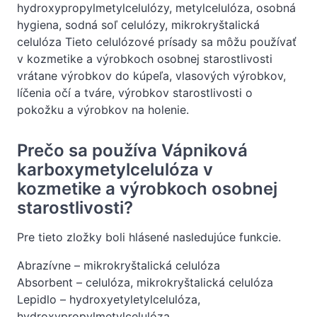
hydroxypropylmetylcelulózy, metylcelulóza, osobná
hygiena, sodná soľ celulózy, mikrokryštalická
celulóza Tieto celulózové prísady sa môžu používať
v kozmetike a výrobkoch osobnej starostlivosti
vrátane výrobkov do kúpeľa, vlasových výrobkov,
líčenia očí a tváre, výrobkov starostlivosti o
pokožku a výrobkov na holenie.
Prečo sa používa Vápniková
karboxymetylcelulóza v
kozmetike a výrobkoch osobnej
starostlivosti?
Pre tieto zložky boli hlásené nasledujúce funkcie.
Abrazívne – mikrokryštalická celulóza
Absorbent – celulóza, mikrokryštalická celulóza
Lepidlo – hydroxyetyletylcelulóza,
hydroxypropylmetylcelulóza,