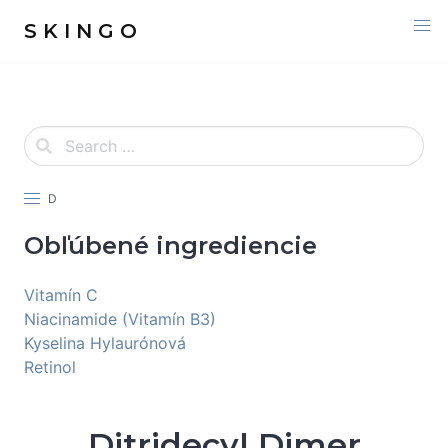
S K I N G O
D
Obľúbené ingrediencie
Vitamín C
Niacinamide (Vitamín B3)
Kyselina Hylaurónová
Retinol
Ditridecyl Dimer