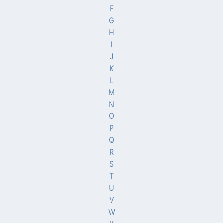
F
G
H
I
J
K
L
M
N
O
P
Q
R
S
T
U
V
W