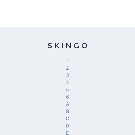
S K I N G O
1
2
3
4
5
6
A
B
C
D
E