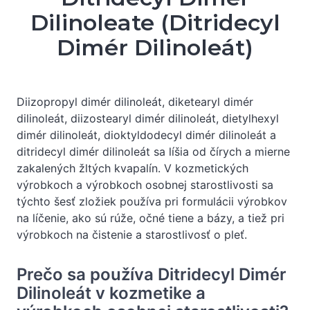
Dilinoleate (Ditridecyl
Dimér Dilinoleát)
Diizopropyl dimér dilinoleát, diketearyl dimér
dilinoleát, diizostearyl dimér dilinoleát, dietylhexyl
dimér dilinoleát, dioktyldodecyl dimér dilinoleát a
ditridecyl dimér dilinoleát sa líšia od čírych a mierne
zakalených žltých kvapalín. V kozmetických
výrobkoch a výrobkoch osobnej starostlivosti sa
týchto šesť zložiek používa pri formulácii výrobkov
na líčenie, ako sú rúže, očné tiene a bázy, a tiež pri
výrobkoch na čistenie a starostlivosť o pleť.
Prečo sa používa Ditridecyl Dimér
Dilinoleát v kozmetike a