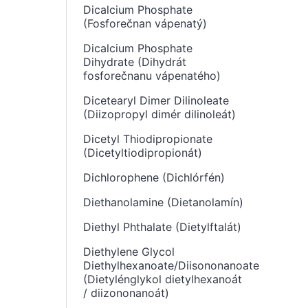
Dicalcium Phosphate
(Fosforečnan vápenatý)
Dicalcium Phosphate
Dihydrate (Dihydrát
fosforečnanu vápenatého)
Dicetearyl Dimer Dilinoleate
(Diizopropyl dimér dilinoleát)
Dicetyl Thiodipropionate
(Dicetyltiodipropionát)
Dichlorophene (Dichlórfén)
Diethanolamine (Dietanolamín)
Diethyl Phthalate (Dietylftalát)
Diethylene Glycol
Diethylhexanoate/Diisononanoate
(Dietylénglykol dietylhexanoát
/ diizononanoát)