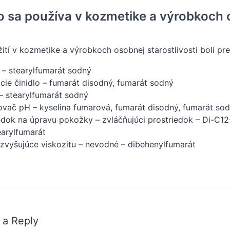
o sa používa v kozmetike a výrobkoch o
žití v kozmetike a výrobkoch osobnej starostlivosti boli pr
 – stearylfumarát sodný
cie činidlo – fumarát disodný, fumarát sodný
 – stearylfumarát sodný
vač pH – kyselina fumarová, fumarát disodný, fumarát so
edok na úpravu pokožky – zvláčňujúci prostriedok – Di-C12-
earylfumarát
 zvyšujúce viskozitu – nevodné – dibehenylfumarát
 a Reply