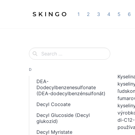
S K I N G O
1
2
3
4
5
6
D
Kyselin
DEA-
kyselin
Dodecylbenzenesulfonate
ľudskom
(DEA-dodecylbenzénsulfonát)
fumarov
Decyl Cocoate
kyselin
výrobko
Decyl Glucoside (Decyl
di-C12-
glukozid)
používa
Decyl Myristate