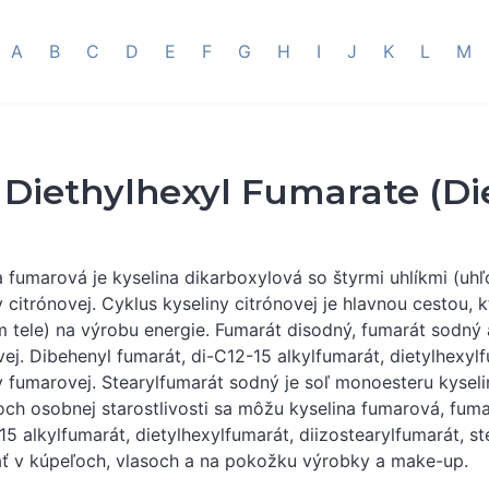
A
B
C
D
E
F
G
H
I
J
K
L
M
Diethylhexyl Fumarate (Di
a fumarová je kyselina dikarboxylová so štyrmi uhlíkmi (uh
y citrónovej. Cyklus kyseliny citrónovej je hlavnou cestou,
 tele) na výrobu energie. Fumarát disodný, fumarát sodný a
ej. Dibehenyl fumarát, di-C12-15 alkylfumarát, dietylhexylf
y fumarovej. Stearylfumarát sodný je soľ monoesteru kyse
ch osobnej starostlivosti sa môžu kyselina fumarová, fuma
15 alkylfumarát, dietylhexylfumarát, diizostearylfumarát, s
ť v kúpeľoch, vlasoch a na pokožku výrobky a make-up.