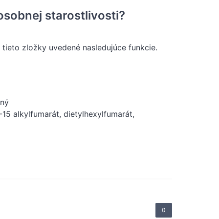
sobnej starostlivosti?
e tieto zložky uvedené nasledujúce funkcie.
dný
15 alkylfumarát, dietylhexylfumarát,
0