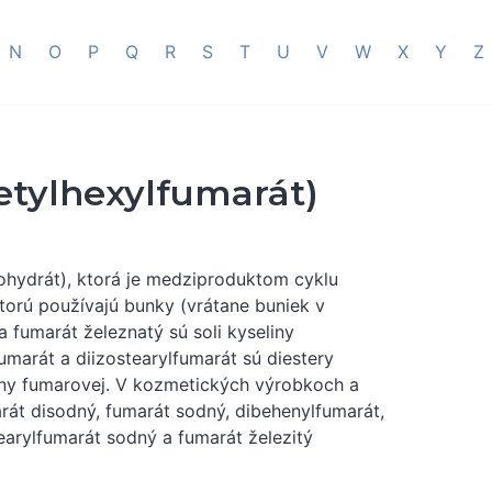
N
O
P
Q
R
S
T
U
V
W
X
Y
Z
etylhexylfumarát)
ľohydrát), ktorá je medziproduktom cyklu
 ktorú používajú bunky (vrátane buniek v
 fumarát železnatý sú soli kyseliny
umarát a diizostearylfumarát sú diestery
liny fumarovej. V kozmetických výrobkoch a
rát disodný, fumarát sodný, dibehenylfumarát,
tearylfumarát sodný a fumarát železitý