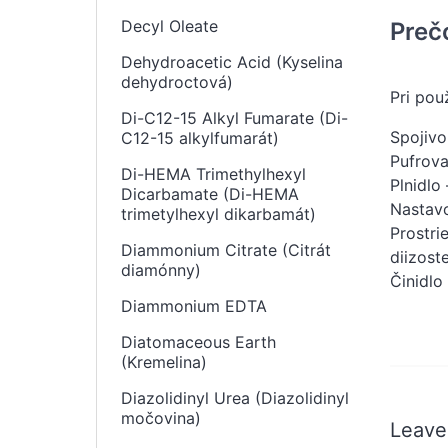
Decyl Oleate
Preč
Dehydroacetic Acid (Kyselina
dehydroctová)
Pri pou
Di-C12-15 Alkyl Fumarate (Di-
Spojivo
C12-15 alkylfumarát)
Pufrova
Di-HEMA Trimethylhexyl
Plnidlo
Dicarbamate (Di-HEMA
Nastavo
trimetylhexyl dikarbamát)
Prostri
Diammonium Citrate (Citrát
diizost
diamónny)
Činidlo
Diammonium EDTA
Diatomaceous Earth
(Kremelina)
Diazolidinyl Urea (Diazolidinyl
močovina)
Leave