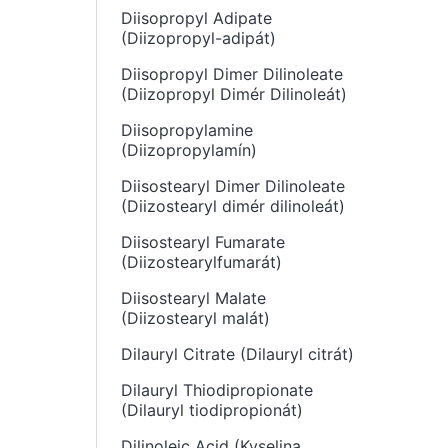
Diisopropyl Adipate
(Diizopropyl-adipát)
Diisopropyl Dimer Dilinoleate
(Diizopropyl Dimér Dilinoleát)
Diisopropylamine
(Diizopropylamín)
Diisostearyl Dimer Dilinoleate
(Diizostearyl dimér dilinoleát)
Diisostearyl Fumarate
(Diizostearylfumarát)
Diisostearyl Malate
(Diizostearyl malát)
Dilauryl Citrate (Dilauryl citrát)
Dilauryl Thiodipropionate
(Dilauryl tiodipropionát)
Dilinoleic Acid (Kyselina