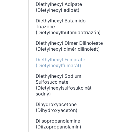
Diethylhexyl Adipate
(Dietylhexyl adipát)
Diethylhexyl Butamido
Triazone
(Dietylhexylbutamidotriazón)
Diethylhexyl Dimer Dilinoleate
(Dietylhexyl dimér dilinoleát)
Diethylhexyl Fumarate
(Dietylhexylfumarát)
Diethylhexyl Sodium
Sulfosuccinate
(Dietylhexylsulfosukcinát
sodný)
Dihydroxyacetone
(Dihydroxyacetón)
Diisopropanolamine
(Diizopropanolamín)