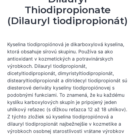
Thiodipropionate
(Dilauryl tiodipropionát)
Kyselina tiodipropiónová je dikarboxylová kyselina,
ktorá obsahuje sírovú skupinu. Používa sa ako
antioxidant v kozmetických a potravinárskych
výrobkoch. Dilauryl tiodipropionát,
dicetyltiodipropionát, dimyristyltiodipropionát,
distearyltiodipropionát a ditridecyl tiodipropionát sú
diesterové deriváty kyseliny tiodipropiónovej s
podobnými funkciami. To znamená, že ku každému
kyslíku karboxylových skupín je pripojený jeden
uhlíkový reťazec (s dĺžkou reťazca 12 až 18 uhlíkov).
Z týchto zložiek sú kyselina tiodipropiónová a
dilauryl tiodipropionát najbežnejšie v kozmetike a
výrobkoch osobnej starostlivosti vrátane výrobkov