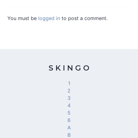
You must be
logged in
to post a comment.
S K I N G O
1
2
3
4
5
6
A
B