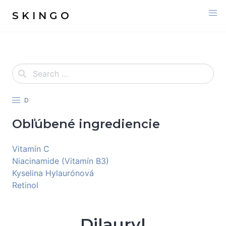
S K I N G O
D
Obľúbené ingrediencie
Vitamín C
Niacinamide (Vitamín B3)
Kyselina Hylaurónová
Retinol
Dilauryl