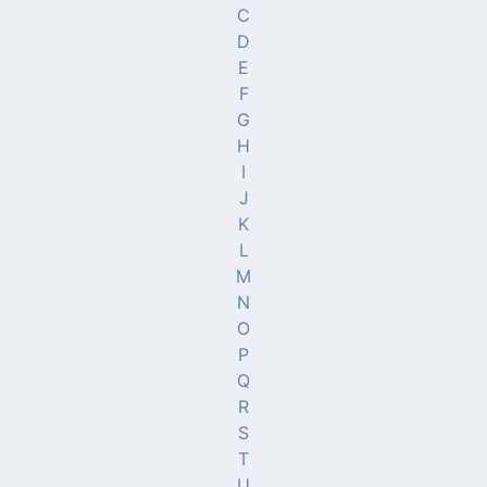
C
D
E
F
G
H
I
J
K
L
M
N
O
P
Q
R
S
T
U