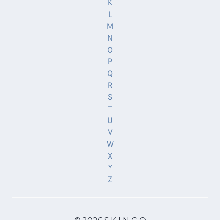
K
L
M
N
O
P
Q
R
S
T
U
V
W
X
Y
Z