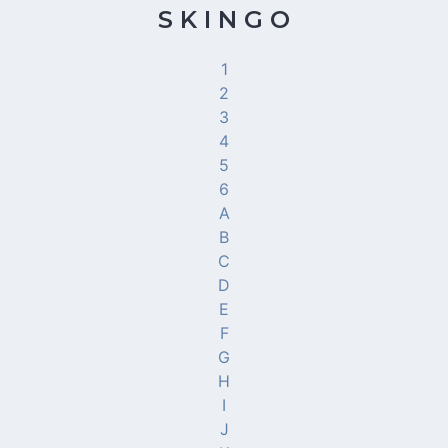
S K I N G O
1
2
3
4
5
6
A
B
C
D
E
F
G
H
I
J