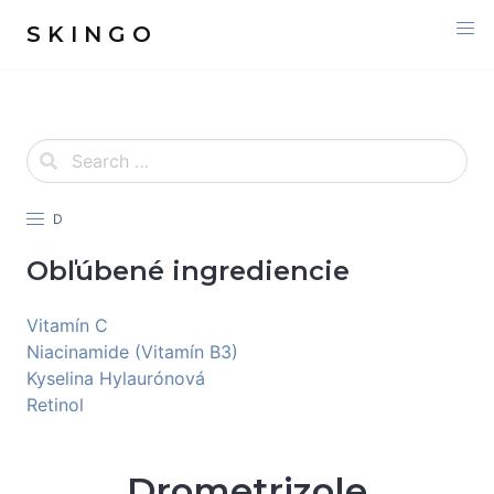
S K I N G O
D
Obľúbené ingrediencie
Vitamín C
Niacinamide (Vitamín B3)
Kyselina Hylaurónová
Retinol
Drometrizole