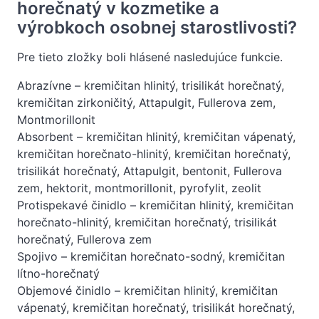
horečnatý v kozmetike a
výrobkoch osobnej starostlivosti?
Pre tieto zložky boli hlásené nasledujúce funkcie.
Abrazívne – kremičitan hlinitý, trisilikát horečnatý,
kremičitan zirkoničitý, Attapulgit, Fullerova zem,
Montmorillonit
Absorbent – kremičitan hlinitý, kremičitan vápenatý,
kremičitan horečnato-hlinitý, kremičitan horečnatý,
trisilikát horečnatý, Attapulgit, bentonit, Fullerova
zem, hektorit, montmorillonit, pyrofylit, zeolit
Protispekavé činidlo – kremičitan hlinitý, kremičitan
horečnato-hlinitý, kremičitan horečnatý, trisilikát
horečnatý, Fullerova zem
Spojivo – kremičitan horečnato-sodný, kremičitan
lítno-horečnatý
Objemové činidlo – kremičitan hlinitý, kremičitan
vápenatý, kremičitan horečnatý, trisilikát horečnatý,