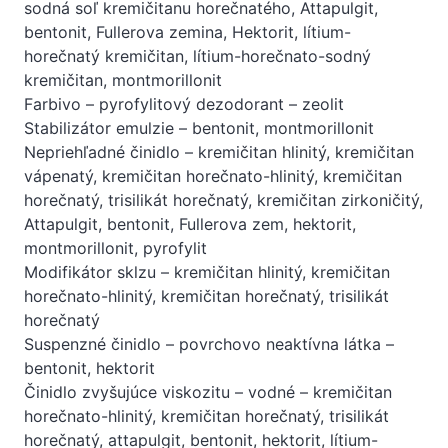
sodná soľ kremičitanu horečnatého, Attapulgit,
bentonit, Fullerova zemina, Hektorit, lítium-
horečnatý kremičitan, lítium-horečnato-sodný
kremičitan, montmorillonit
Farbivo – pyrofylitový dezodorant – zeolit
Stabilizátor emulzie – bentonit, montmorillonit
Nepriehľadné činidlo – kremičitan hlinitý, kremičitan
vápenatý, kremičitan horečnato-hlinitý, kremičitan
horečnatý, trisilikát horečnatý, kremičitan zirkoničitý,
Attapulgit, bentonit, Fullerova zem, hektorit,
montmorillonit, pyrofylit
Modifikátor sklzu – kremičitan hlinitý, kremičitan
horečnato-hlinitý, kremičitan horečnatý, trisilikát
horečnatý
Suspenzné činidlo – povrchovo neaktívna látka –
bentonit, hektorit
Činidlo zvyšujúce viskozitu – vodné – kremičitan
horečnato-hlinitý, kremičitan horečnatý, trisilikát
horečnatý, attapulgit, bentonit, hektorit, lítium-