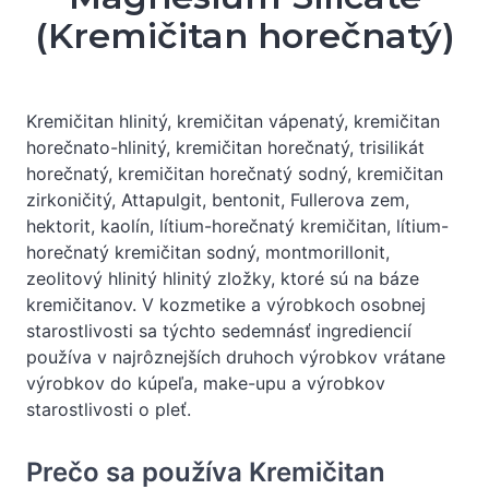
(Kremičitan horečnatý)
Kremičitan hlinitý, kremičitan vápenatý, kremičitan
horečnato-hlinitý, kremičitan horečnatý, trisilikát
horečnatý, kremičitan horečnatý sodný, kremičitan
zirkoničitý, Attapulgit, bentonit, Fullerova zem,
hektorit, kaolín, lítium-horečnatý kremičitan, lítium-
horečnatý kremičitan sodný, montmorillonit,
zeolitový hlinitý hlinitý zložky, ktoré sú na báze
kremičitanov. V kozmetike a výrobkoch osobnej
starostlivosti sa týchto sedemnásť ingrediencií
používa v najrôznejších druhoch výrobkov vrátane
výrobkov do kúpeľa, make-upu a výrobkov
starostlivosti o pleť.
Prečo sa používa Kremičitan