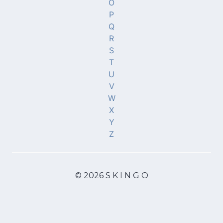
O
P
Q
R
S
T
U
V
W
X
Y
Z
© 2026 S K I N G O