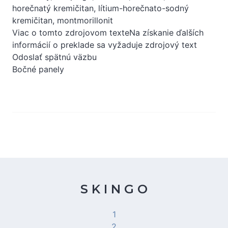
horečnatý kremičitan, lítium-horečnato-sodný
kremičitan, montmorillonit
Viac o tomto zdrojovom texteNa získanie ďalších
informácií o preklade sa vyžaduje zdrojový text
Odoslať spätnú väzbu
Bočné panely
S K I N G O
1
2