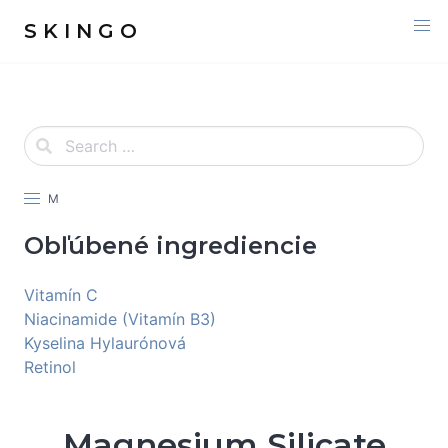
S K I N G O
M
Obľúbené ingrediencie
Vitamín C
Niacinamide (Vitamín B3)
Kyselina Hylaurónová
Retinol
Magnesium Silicate