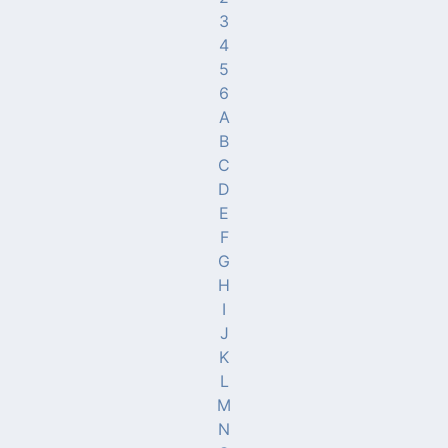
3
4
5
6
A
B
C
D
E
F
G
H
I
J
K
L
M
N