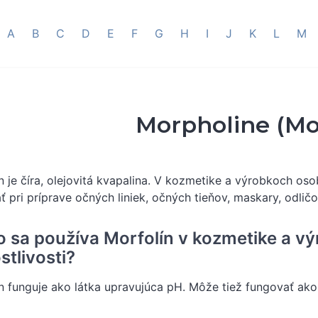
A
B
C
D
E
F
G
H
I
J
K
L
M
Morpholine (Mo
n je číra, olejovitá kvapalina. V kozmetike a výrobkoch oso
ť pri príprave očných liniek, očných tieňov, maskary, odličo
o sa používa Morfolín v kozmetike a v
stlivosti?
n funguje ako látka upravujúca pH. Môže tiež fungovať ako