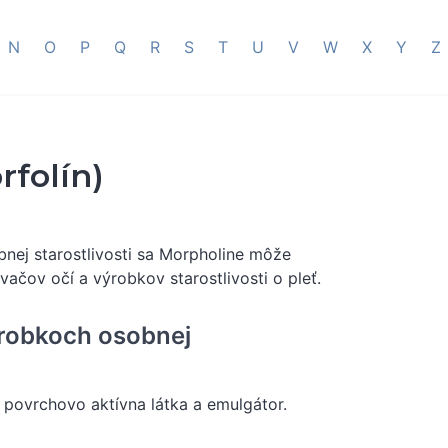
N
O
P
Q
R
S
T
U
V
W
X
Y
Z
rfolín)
bnej starostlivosti sa Morpholine môže
vačov očí a výrobkov starostlivosti o pleť.
ýrobkoch osobnej
 povrchovo aktívna látka a emulgátor.