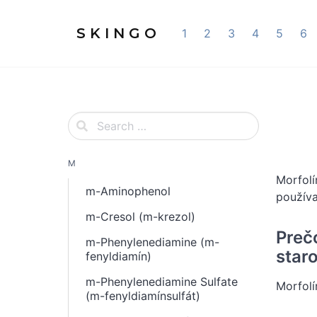
S K I N G O
1
2
3
4
5
6
M
Morfolí
m-Aminophenol
používa
m-Cresol (m-krezol)
Preč
m-Phenylenediamine (m-
staro
fenyldiamín)
m-Phenylenediamine Sulfate
Morfolí
(m-fenyldiamínsulfát)