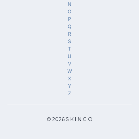
N
O
P
Q
R
S
T
U
V
W
X
Y
Z
© 2026 S K I N G O