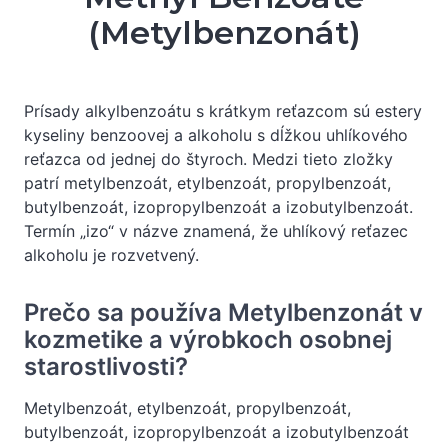
(Metylbenzonát)
Prísady alkylbenzoátu s krátkym reťazcom sú estery
kyseliny benzoovej a alkoholu s dĺžkou uhlíkového
reťazca od jednej do štyroch. Medzi tieto zložky
patrí metylbenzoát, etylbenzoát, propylbenzoát,
butylbenzoát, izopropylbenzoát a izobutylbenzoát.
Termín „izo“ v názve znamená, že uhlíkový reťazec
alkoholu je rozvetvený.
Prečo sa používa Metylbenzonát v
kozmetike a výrobkoch osobnej
starostlivosti?
Metylbenzoát, etylbenzoát, propylbenzoát,
butylbenzoát, izopropylbenzoát a izobutylbenzoát