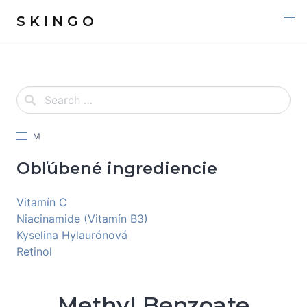
S K I N G O
M
Obľúbené ingrediencie
Vitamín C
Niacinamide (Vitamín B3)
Kyselina Hylaurónová
Retinol
Methyl Benzoate