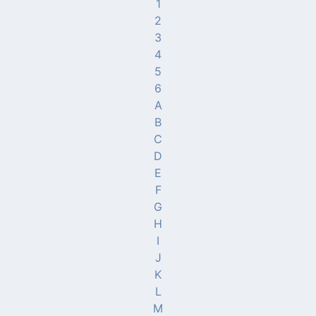
1
2
3
4
5
6
A
B
C
D
E
F
G
H
I
J
K
L
M