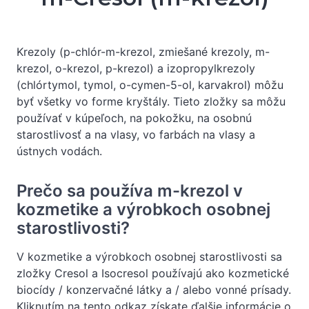
Krezoly (p-chlór-m-krezol, zmiešané krezoly, m-
krezol, o-krezol, p-krezol) a izopropylkrezoly
(chlórtymol, tymol, o-cymen-5-ol, karvakrol) môžu
byť všetky vo forme kryštály. Tieto zložky sa môžu
používať v kúpeľoch, na pokožku, na osobnú
starostlivosť a na vlasy, vo farbách na vlasy a
ústnych vodách.
Prečo sa používa m-krezol v
kozmetike a výrobkoch osobnej
starostlivosti?
V kozmetike a výrobkoch osobnej starostlivosti sa
zložky Cresol a Isocresol používajú ako kozmetické
biocídy / konzervačné látky a / alebo vonné prísady.
Kliknutím na tento odkaz získate ďalšie informácie o