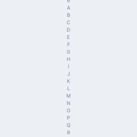
6
A
B
C
D
E
F
G
H
I
J
K
L
M
N
O
P
Q
R