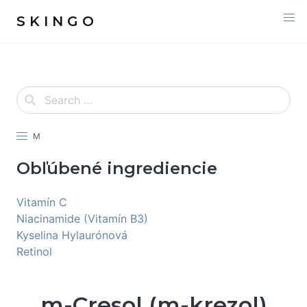
S K I N G O
M
Obľúbené ingrediencie
Vitamín C
Niacinamide (Vitamín B3)
Kyselina Hylaurónová
Retinol
m-Cresol (m-krezol)