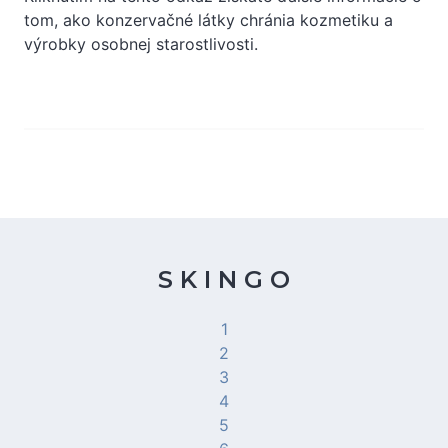
tom, ako konzervačné látky chránia kozmetiku a
výrobky osobnej starostlivosti.
S K I N G O
1
2
3
4
5