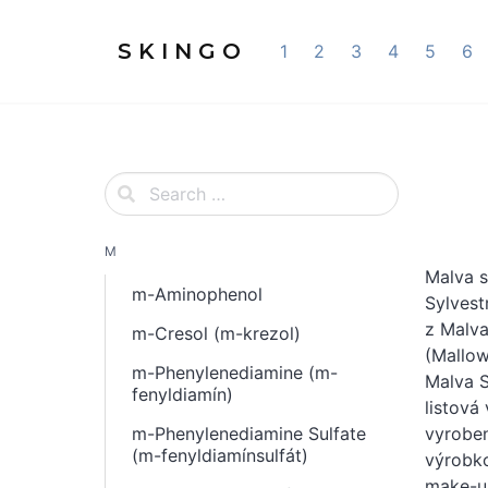
S K I N G O
1
2
3
4
5
6
M
Malva s
m-Aminophenol
Sylvest
z Malva
m-Cresol (m-krezol)
(Mallow
m-Phenylenediamine (m-
Malva S
fenyldiamín)
listová
m-Phenylenediamine Sulfate
vyroben
(m-fenyldiamínsulfát)
výrobko
make-up