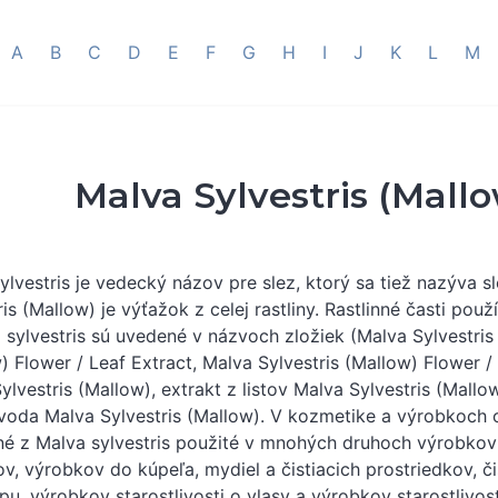
A
B
C
D
E
F
G
H
I
J
K
L
M
Malva Sylvestris (Mall
ylvestris je vedecký názov pre slez, ktorý sa tiež nazýva 
ris (Mallow) je výťažok z celej rastliny. Rastlinné časti p
 sylvestris sú uvedené v názvoch zložiek (Malva Sylvestris
) Flower / Leaf Extract, Malva Sylvestris (Mallow) Flower /
ylvestris (Mallow), extrakt z listov Malva Sylvestris (Mallo
 voda Malva Sylvestris (Mallow). V kozmetike a výrobkoch 
é z Malva sylvestris použité v mnohých druhoch výrobkov 
v, výrobkov do kúpeľa, mydiel a čistiacich prostriedkov, č
u, výrobkov starostlivosti o vlasy a výrobkov starostlivos