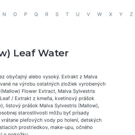
N
O
P
Q
R
S
T
U
V
W
X
Y
Z
ow) Leaf Water
slez obyčajný alebo vysoký. Extrakt z Malva
oužívané na výrobu ostatných zložiek vyrobených
 (Mallow) Flower Extract, Malva Sylvestris
 Leaf / Extrakt z kmeňa, kvetinový prášok
w), listový prášok Malva Sylvestris (Mallow),
osobnej starostlivosti môžu byť prísady
vrátane pleťových vody po holení, detských
istiacich prostriedkov, make-upu, očného
ti o pokožku.