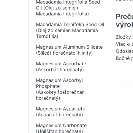
Macadamia Integrifolia Seed
Oil (Olej zo semien
Macadamia Integrifolia)
Preč
výro
Macadamia Ternifolia Seed Oil
(Olej zo semien Macadamia
Ternofilia)
Zložky 
Viac o 
Magnesium Aluminum Silicate
Odosla
(Silicát horečnato-hlinitý)
Bočné 
Magnesium Ascorbate
(Askorbát horečnatý)
Magnesium Ascorbyl
Phosphate
(Askobrylfosforečnan
horečnatý)
Magnesium Aspartate
(Aspartát horečnatý)
Magnesium Carbonate
(Uhličitan horečnatý)