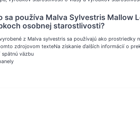
o sa používa Malva Sylvestris Mallow L
bkoch osobnej starostlivosti?
vyrobené z Malva sylvestris sa používajú ako prostriedky 
tomto zdrojovom texteNa získanie ďalších informácií o pre
ť spätnú väzbu
panely