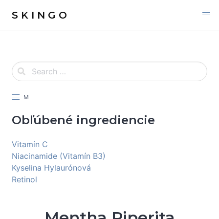
S K I N G O
M
Obľúbené ingrediencie
Vitamín C
Niacinamide (Vitamín B3)
Kyselina Hylaurónová
Retinol
Mentha Piperita