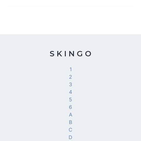
S K I N G O
1
2
3
4
5
6
A
B
C
D