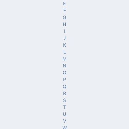
E
F
G
H
I
J
K
L
M
N
O
P
Q
R
S
T
U
V
W