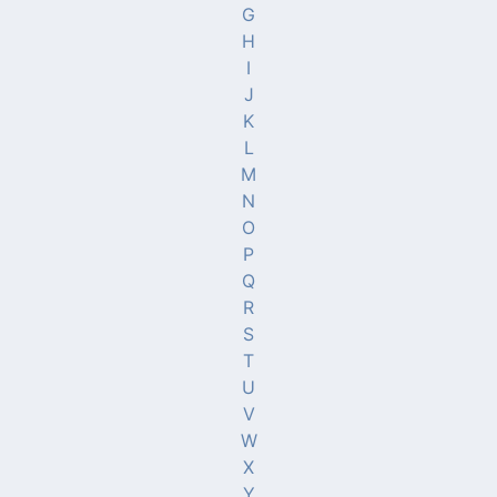
G
H
I
J
K
L
M
N
O
P
Q
R
S
T
U
V
W
X
Y