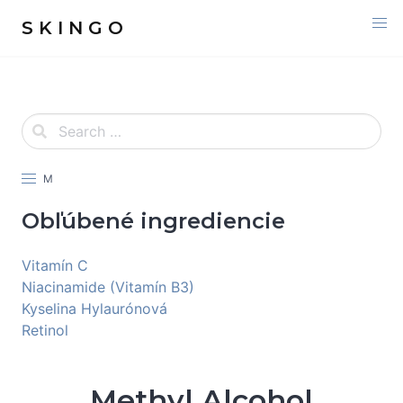
S K I N G O
M
Obľúbené ingrediencie
Vitamín C
Niacinamide (Vitamín B3)
Kyselina Hylaurónová
Retinol
Methyl Alcohol