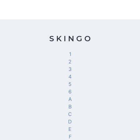
S K I N G O
1
2
3
4
5
6
A
B
C
D
E
F