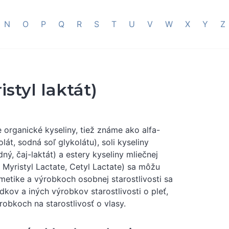
N
O
P
Q
R
S
T
U
V
W
X
Y
Z
istyl laktát)
 organické kyseliny, tiež známe ako alfa-
át, sodná soľ glykolátu), soli kyseliny
dný, čaj-laktát) a estery kyseliny mliečnej
te, Myristyl Lactate, Cetyl Lactate) sa môžu
metike a výrobkoch osobnej starostlivosti sa
edkov a iných výrobkov starostlivosti o pleť,
robkoch na starostlivosť o vlasy.