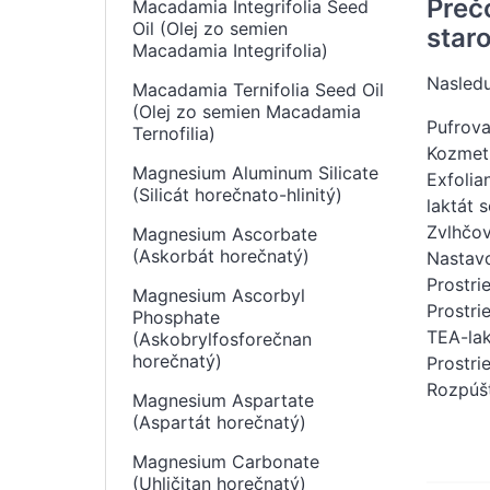
Preč
Macadamia Integrifolia Seed
Oil (Olej zo semien
staro
Macadamia Integrifolia)
Nasledu
Macadamia Ternifolia Seed Oil
(Olej zo semien Macadamia
Pufrova
Ternofilia)
Kozmeti
Magnesium Aluminum Silicate
Exfolia
(Silicát horečnato-hlinitý)
laktát 
Zvlhčov
Magnesium Ascorbate
(Askorbát horečnatý)
Nastavo
Prostri
Magnesium Ascorbyl
Prostri
Phosphate
TEA-lak
(Askobrylfosforečnan
horečnatý)
Prostri
Rozpúšťa
Magnesium Aspartate
(Aspartát horečnatý)
Magnesium Carbonate
(Uhličitan horečnatý)