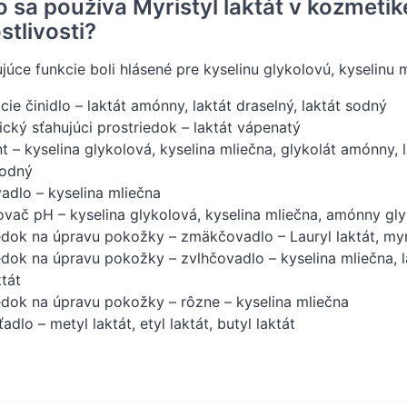
o sa používa Myristyl laktát v kozmeti
stlivosti?
júce funkcie boli hlásené pre kyselinu glykolovú, kyselinu ml
cie činidlo – laktát amónny, laktát draselný, laktát sodný
cký sťahujúci prostriedok – laktát vápenatý
nt – kyselina glykolová, kyselina mliečna, glykolát amónny, 
sodný
adlo – kyselina mliečna
vač pH – kyselina glykolová, kyselina mliečna, amónny gly
edok na úpravu pokožky – zmäkčovadlo – Lauryl laktát, myris
edok na úpravu pokožky – zvlhčovadlo – kyselina mliečna, la
tát
edok na úpravu pokožky – rôzne – kyselina mliečna
dlo – metyl laktát, etyl laktát, butyl laktát