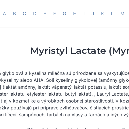
A
B
C
D
E
F
G
H
I
J
K
L
M
Myristyl Lactate (Myr
a glykolová a kyselina mliečna sú prirodzene sa vyskytujúce
kyseliny alebo AHA. Soli kyseliny glykolovej (amónny glykol
j (laktát amónny, laktát vápenatý, laktát potassiu, laktát so
ter laktátu, etylester laktátu, butyl laktát). , Lauryl Lacta
ť aj v kozmetike a výrobkoch osobnej starostlivosti. V koz
ložky používajú pri príprave zvlhčovačov, čistiacich prostri
pri líčení, šampónoch, farbách na vlasy a farbách a iných vý