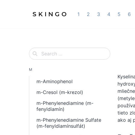
S K I N G O
1
2
3
4
5
6
M
Kyselin
m-Aminophenol
hydroxy
mliečne
m-Cresol (m-krezol)
(metyles
m-Phenylenediamine (m-
používa
fenyldiamín)
tieto z
m-Phenylenediamine Sulfate
ako aj 
(m-fenyldiamínsulfát)