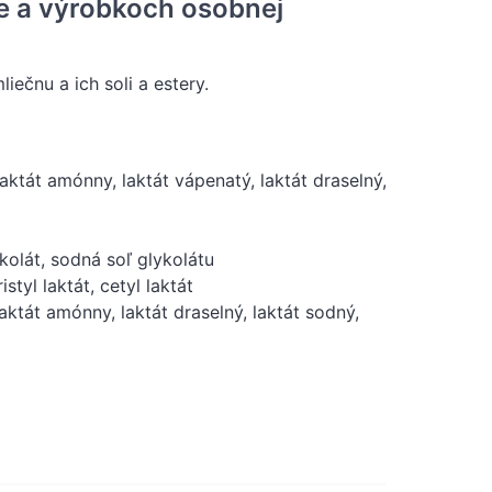
ke a výrobkoch osobnej
iečnu a ich soli a estery.
laktát amónny, laktát vápenatý, laktát draselný,
kolát, sodná soľ glykolátu
tyl laktát, cetyl laktát
ktát amónny, laktát draselný, laktát sodný,