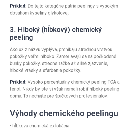
Príklad:
Do tejto kategórie patria peelingy s vysokým
obsahom kyseliny glykolovej,
3. Hlboký (hĺbkový) chemický
peeling
Ako už z názvu vyplýva, prenikajú strednou vrstvou
pokožky veľmi hlboko. Zameriavajú sa na poškodené
bunky pokožky, stredne ťažké až silné zjazvenie,
hlboké vrásky a sfarbenie pokožky.
Príklad:
Vysoko percentuálny chemický peeling TCA a
fenol. Nikdy by ste si však nemali robiť hlboký peeling
doma. To nechajte pre špičkových profesionálov.
Výhody chemického peelingu
• hĺbková chemická exfoliácia