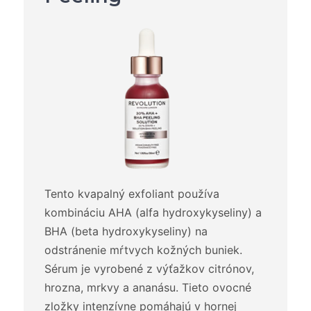
Tento kvapalný exfoliant používa
kombináciu AHA (alfa hydroxykyseliny) a
BHA (beta hydroxykyseliny) na
odstránenie mŕtvych kožných buniek.
Sérum je vyrobené z výťažkov citrónov,
hrozna, mrkvy a ananásu. Tieto ovocné
zložky intenzívne pomáhajú v hornej