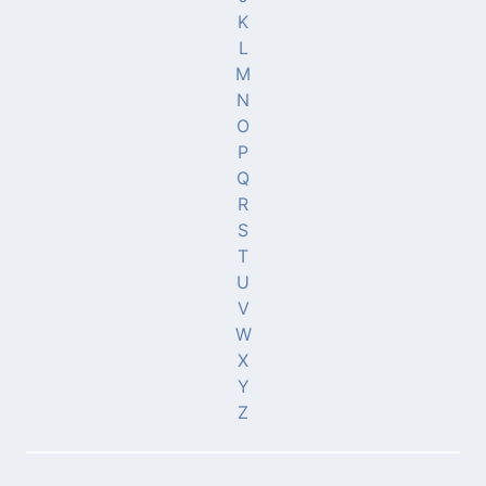
K
L
M
N
O
P
Q
R
S
T
U
V
W
X
Y
Z