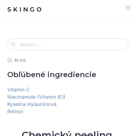
S K I N G O
BLOG
Obľúbené ingrediencie
Vitamín C
Niacinamide (Vitamín B3)
Kyselina Hylaurónová
Retinol
Chemický peeling.