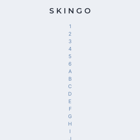
S K I N G O
1
2
3
4
5
6
A
B
C
D
E
F
G
H
I
J