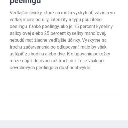
peelingu
Vedľajšie účinky, ktoré sa môžu vyskytnúť, závisia vo
veľkej miere od sily, intenzity a typu použitého
peelingu. Ľahké peelingy, ako je 15 percent kyseliny
salicylovej alebo 25 percent kyseliny mandľovej,
nebudú mať žiadne vedľajšie účinky. Vyskytne sa
trochu začervenania po odlupovaní, malo by však
ustúpiť za hodinu alebo dve. K olupovaniu pokožky
môže dôjsť do dvoch až troch dní. To je však pri
povrchových peelingoch dosť neobvyklé.