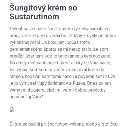
Šungitový krém so
Sustarutinom
Pokiaľ sa venujete športu, alebo fyzicky namáhavej
práci, viete ako Vás vedia bolieť kĺby a svaly po dobre
vykonanej práci. Ja boxujem, počas tohto
gentlemanského športu sa mi neraz stalo, že som
predĺžil úder tam, kde to bolo ramenu neprirodzené.
Na druhý deň nastupuje bolesť a ruky sú Vám nanič,
len vysia. Keď som si večer vmasíroval krém do
ramien, nedával som tomu šancu a povedal som si, že
je to výmysel tlupy šarlatánov z Ruska. Dnes za ten
výmysel ďakujem, slúži mi veľmi dobre, prečo by
nemohol aj Vám?
Či ste sa buchli pri športovom výkone, alebo o stoličku