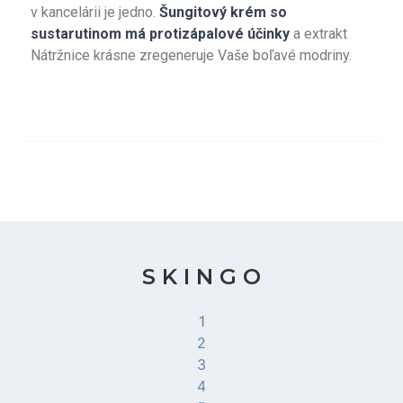
v kancelárii je jedno.
Šungitový krém so
sustarutinom má protizápalové účinky
a extrakt
Nátržnice krásne zregeneruje Vaše boľavé modriny.
S K I N G O
1
2
3
4