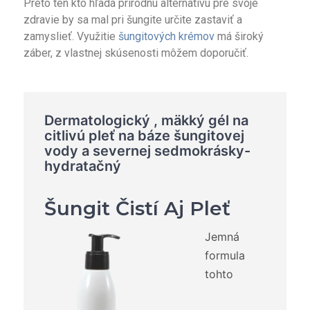
Preto ten kto hľadá prírodnú alternatívu pre svoje
zdravie by sa mal pri šungite určite zastaviť a
zamyslieť. Využitie
šungitových krémov
má široký
záber, z vlastnej skúsenosti môžem doporučiť.
Dermatologický , mäkký gél na
citlivú pleť na báze šungitovej
vody a severnej sedmokrásky-
hydratačný
Šungit Čistí Aj Pleť
Jemná
formula
tohto