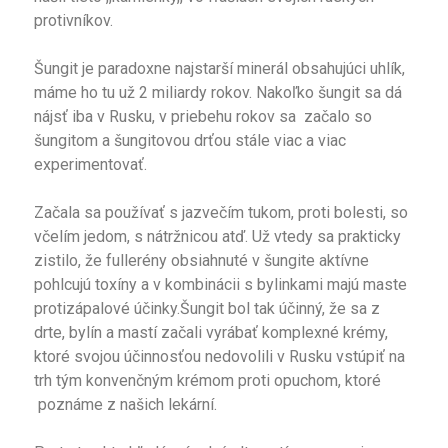
protivníkov.
Šungit je paradoxne najstarší minerál obsahujúci uhlík,
máme ho tu už 2 miliardy rokov. Nakoľko šungit sa dá
nájsť iba v Rusku, v priebehu rokov sa začalo so
šungitom a šungitovou drťou stále viac a viac
experimentovať.
Začala sa používať s jazvečím tukom, proti bolesti, so
včelím jedom, s nátržnicou atď. Už vtedy sa prakticky
zistilo, že fullerény obsiahnuté v šungite aktívne
pohlcujú toxíny a v kombinácii s bylinkami majú maste
protizápalové účinky.Šungit bol tak účinný, že sa z
drte, bylín a mastí začali vyrábať komplexné krémy,
ktoré svojou účinnosťou nedovolili v Rusku vstúpiť na
trh tým konvenčným krémom proti opuchom, ktoré
poznáme z našich lekární.