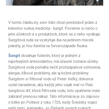
V tomto článku by som Vám chcel predstaviť jeden z
klenotov ruskej medicíny- šungit. Povieme si niečo o
jeho účinkoch a o produktoch, ktoré sa z neho vyrábajú.
Šungitová ruda sa vyskytuje iba na jedinom mieste
planéty, je ňou Karélia na Severozápade Ruska.
Šungit
obsahuje fullerén, ktorý je jedným z
najsilnejších antioxidantov, má úžasné čistiace účinky.
Šungitová voda pomáha liečiť protizápalové ochorenia,
alergie, kĺbové problémy, ale aj kožné problémy.
Šungitom si filtroval vodu už Peter Veľký, dokonca
vydal nariadenie, aby každý jeho vojak mal vo fľaši
šungitovú drť, ktorá filtrovala vodu, toto opatrenie malo
zabrániť prenosu nákaz. Táto informácia je zo zápisov
o bitke pri Poltave z roku 1726, kedy Švédsky vojaci
našli tieto ,,kamienky,, vo fľašiach svojich ruských