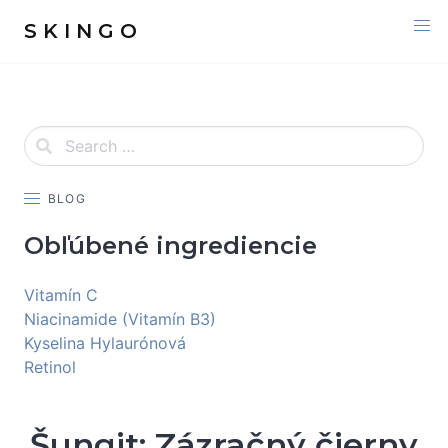
S K I N G O
BLOG
Obľúbené ingrediencie
Vitamín C
Niacinamide (Vitamín B3)
Kyselina Hylaurónová
Retinol
Šungit: Zázračný čierny