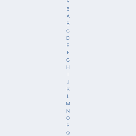
5
6
A
B
C
D
E
F
G
H
I
J
K
L
M
N
O
P
Q